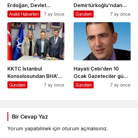
Erdoğan, Devlet
Demirtürkoğlu’ndan
Bahçeli’yi kabul etti
Örnek Davranış
Araklı Haberleri
7 ay önce
Gündem
7 ay önce
KKTC İstanbul
Hayati Çebi’den 10
Konsolosundan BHA’ya
Ocak Gazeteciler günü
Ziyaret
mesajı
Gündem
7 ay önce
Gündem
7 ay önce
Bir Cevap Yaz
Yorum yapabilmek için
oturum açmalısınız
.