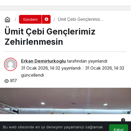
Ümit Çebi Gençlerimiz
Gündem
Zehirlenmesin
Ümit Çebi Gençlerimiz
Zehirlenmesin
Erkan Demirturkoglu
tarafından yayınlandı
31 Ocak 2026, 14:32
yayınlandı
31 Ocak 2026, 14:32
güncellendi
817
0
Bu web sitesinde en iyi deneyimi yaşamanızı sağlamak
Anasayfa
Akış
Hesabım
Bildirimler
Kabul