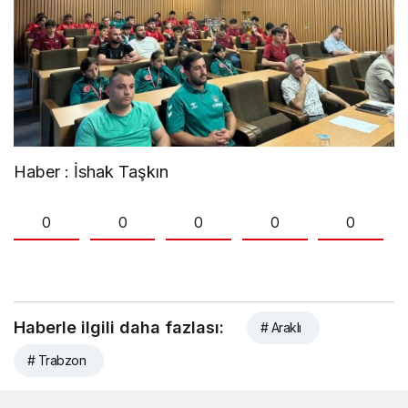
Haber : İshak Taşkın
0
0
0
0
0
Haberle ilgili daha fazlası:
# Araklı
# Trabzon