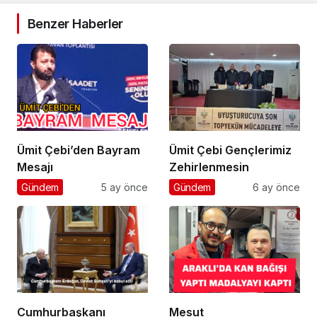
Benzer Haberler
Ümit Çebi’den Bayram
Ümit Çebi Gençlerimiz
Mesajı
Zehirlenmesin
Gündem
5 ay önce
Gündem
6 ay önce
Cumhurbaşkanı
Mesut