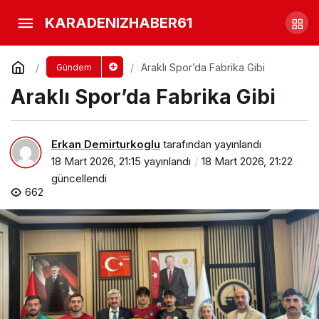
Ümit Çebi Gençlerimiz
KARADENIZHABER61
Zehirlenmesin
Yorum Yap
Paylaş
Araklı Spor’da Fabrika Gibi
Gündem
Araklı Spor’da Fabrika Gibi
Erkan Demirturkoglu
tarafından yayınlandı
18 Mart 2026, 21:15
yayınlandı
18 Mart 2026, 21:22
güncellendi
662