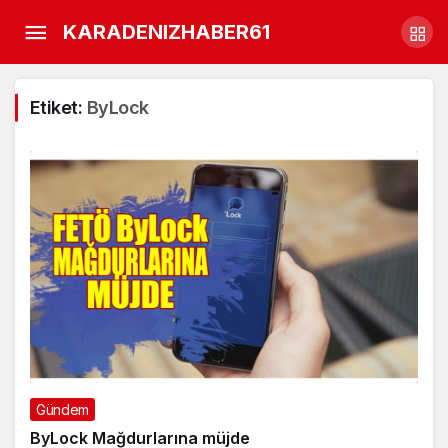
KARADENIZHABER61
Etiket:
ByLock
Gündem
ByLock Mağdurlarına müjde