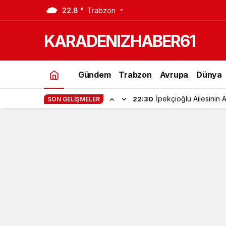
22.8 °
Trabzon
KARADENIZHABER61
Gündem
Trabzon
Avrupa
Dünya
İpekçioğlu Ailesinin 
22:30
SON GELIŞMELER