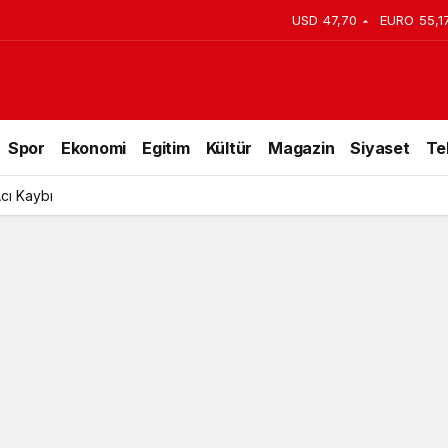
USD
47,70
EURO
55,1
Spor
Ekonomi
Egitim
Kültür
Magazin
Siyaset
Te
Acı Kaybı