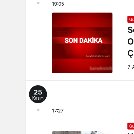
19:05
G
S
O
Ç
7 
25
Kasım
17:27
G