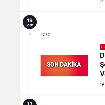
15
19
Mart
17:57
G
D
Ş
V
19
13