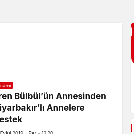
ündem
ren Bülbül’ün Annesinden
iyarbakır’lı Annelere
estek
 Eylül 2019 - Per - 12:20