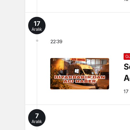
17
Aralık
22:39
G
S
A
17
7
Aralık