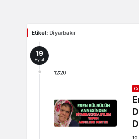
Etiket:
Diyarbakır
19
Eylül
12:20
G
E
D
D
19