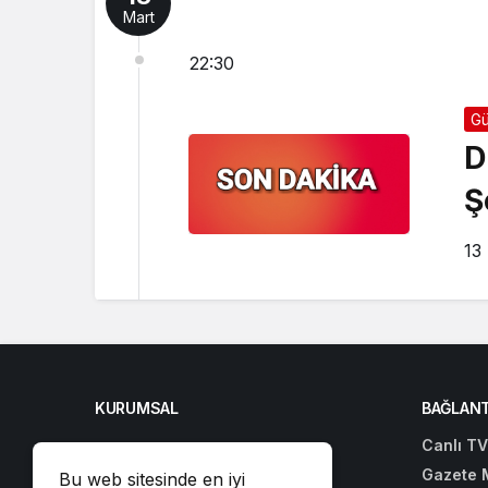
Mart
22:30
G
D
Ş
13
KURUMSAL
BAĞLANT
Canlı TV
Gazete 
Bu web sitesinde en iyi