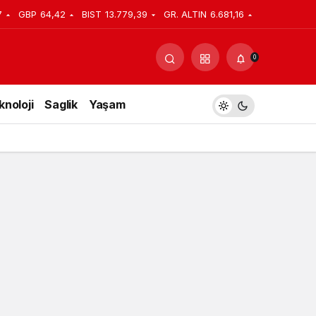
7
GBP
64,42
BIST
13.779,39
GR. ALTIN
6.681,16
0
knoloji
Saglik
Yaşam