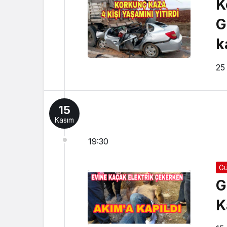
K
G
k
25
15
Kasım
19:30
G
G
K