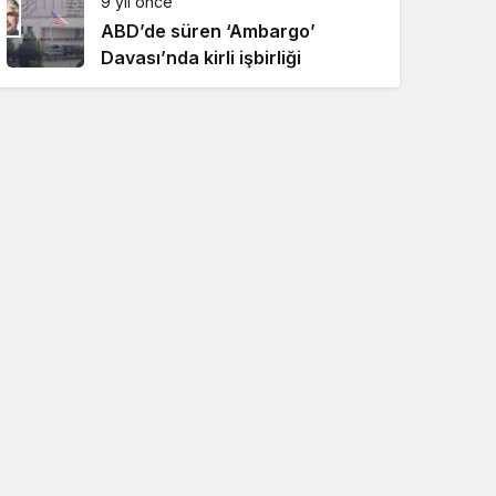
9 yıl önce
ABD’de süren ‘Ambargo’
Davası’nda kirli işbirliği