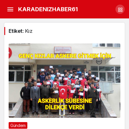
KARADENIZHABER61
Etiket:
Kız
Gündem