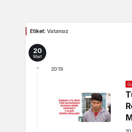
Etiket:
Vatansız
20
Mart
20:19
G
T
R
M
Y
20