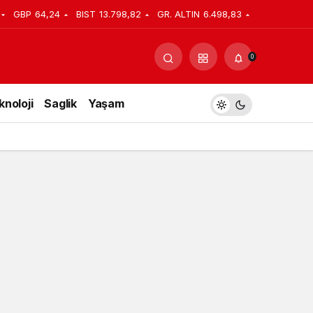
GBP
64,24
BIST
13.798,82
GR. ALTIN
6.498,83
0
knoloji
Saglik
Yaşam