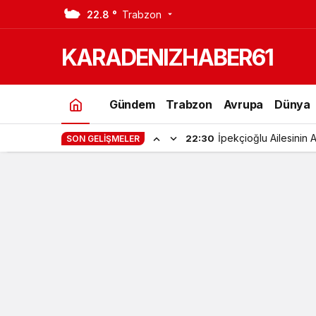
22.8 °
Trabzon
KARADENIZHABER61
Gündem
Trabzon
Avrupa
Dünya
İpekçioğlu Ailesinin 
22:30
SON GELIŞMELER