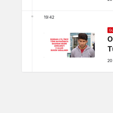
19:42
G
O
T
20