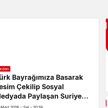
ündem
ürk Bayrağımıza Basarak
esim Çekilip Sosyal
edyada Paylaşan Suriyeli
akalandı.
 Mart 2018 - Sal - 20:19