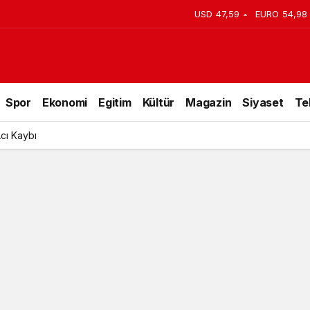
USD
47,59
EURO
54,98
Spor
Ekonomi
Egitim
Kültür
Magazin
Siyaset
Te
Acı Kaybı