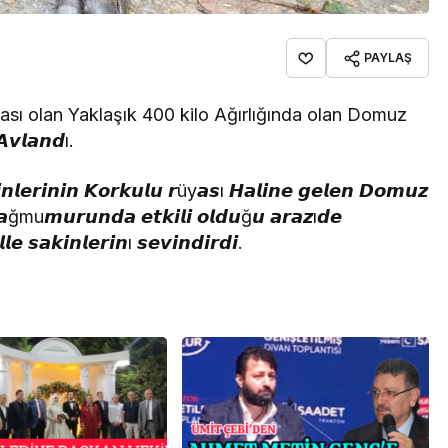
PAYLAŞ
yası olan Yaklaşık 400 kilo Ağırlığında olan Domuz
𝘼𝙫𝙡𝙖𝙣𝙙ı.
𝙣𝙡𝙚𝙧𝙞𝙣𝙞𝙣 𝙆𝙤𝙧𝙠𝙪𝙡𝙪 𝙧üy𝙖𝙨ı 𝙃𝙖𝙡𝙞𝙣𝙚 𝙜𝙚𝙡𝙚𝙣 𝘿𝙤𝙢𝙪𝙯
𝙖ğmu𝙢𝙪𝙧𝙪𝙣𝙙𝙖 𝙚𝙩𝙠𝙞𝙡𝙞 𝙤𝙡𝙙𝙪ğ𝙪 𝙖𝙧𝙖𝙯ı𝙙𝙚
 𝙨𝙖𝙠𝙞𝙣𝙡𝙚𝙧𝙞𝙣ı 𝙨𝙚𝙫𝙞𝙣𝙙𝙞𝙧𝙙𝙞.