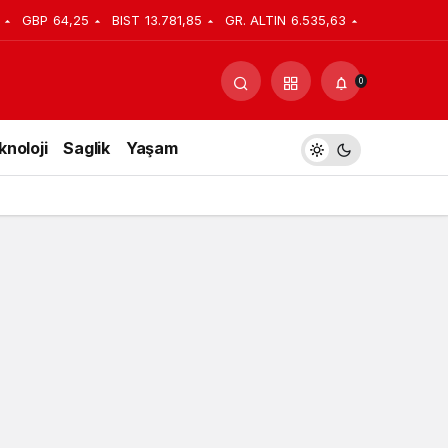
GBP
64,25
BIST
13.781,85
GR. ALTIN
6.535,63
Yorum Yap
Paylaş
0
knoloji
Saglik
Yaşam