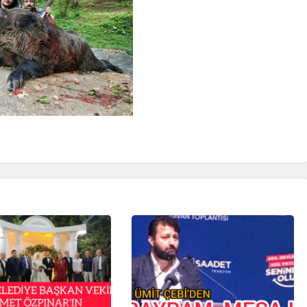
İpekçioğlu Ailesinin Acı
Kaybı