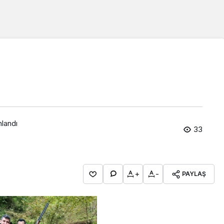
nlandı
33
+
-
PAYLAŞ
Araklı Haberleri