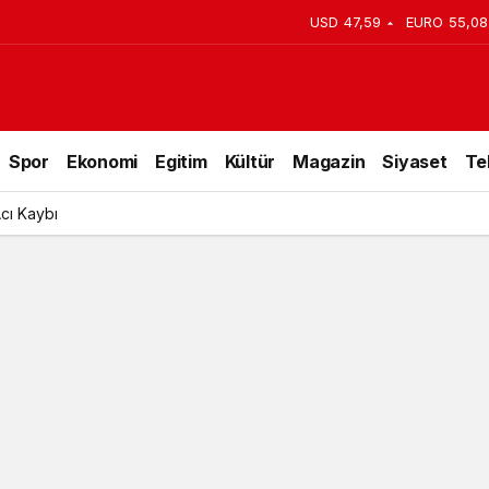
USD
47,59
EURO
55,08
Spor
Ekonomi
Egitim
Kültür
Magazin
Siyaset
Te
Acı Kaybı