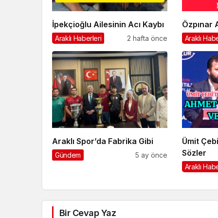
İpekçioğlu Ailesinin Acı Kaybı
Özpınar A
Araklı Haberleri
2 hafta önce
Araklı Habe
Araklı Spor’da Fabrika Gibi
Ümit Çebi
Sözler
Gündem
5 ay önce
Araklı Habe
Bir Cevap Yaz