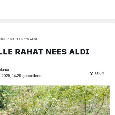
ʜᴀʟʟᴇ ʀᴀʜᴀᴛ ɴᴇғᴇs ᴀʟᴅɪ
ʟᴇ ʀᴀʜᴀᴛ ɴᴇғᴇs ᴀʟᴅɪ
nlandı
1.064
l 2025, 14:29
güncellendi