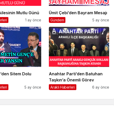
ilesinin Mutlu Günü
Ümit Çebi’den Bayram Mesajı
rleri
1 ay önce
Gündem
5 ay önce
’den Sitem Dolu
Anahtar Parti’den Batuhan
Taşkın’a Önemli Görev
rleri
5 ay önce
Araklı Haberleri
6 ay önce