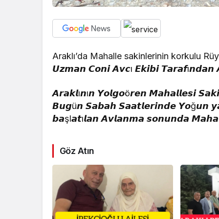
Araklı’da Mahalle sakinlerinin korkulu Rü
𝙐𝙯𝙢𝙖𝙣 𝘾𝙤𝙣𝙞 𝘼𝙫𝙘ı 𝙀𝙠𝙞𝙗𝙞 𝙏𝙖𝙧𝙖𝙛ı𝙣𝙙𝙖𝙣 
𝘼𝙧𝙖𝙠𝙡ı𝙣ı𝙣 𝙔𝙤𝙡𝙜𝙤ö𝙧𝙚𝙣 𝙈𝙖𝙝𝙖𝙡𝙡𝙚𝙨𝙞 𝙎𝙖𝙠
𝘽𝙪𝙜ü𝙣 𝙎𝙖𝙗𝙖𝙝 𝙎𝙖𝙖𝙩𝙡𝙚𝙧𝙞𝙣𝙙𝙚 𝙔𝙤ğ𝙪𝙣 𝙮
𝙗𝙖şl𝙖𝙩ı𝙡𝙖𝙣 𝘼𝙫𝙡𝙖𝙣𝙢𝙖 𝙨𝙤𝙣𝙪𝙣𝙙𝙖 𝙈𝙖𝙝𝙖𝙡𝙡
Göz Atın