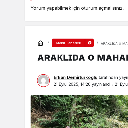
Yorum yapabilmek için
oturum açmalısınız
.
ᴀʀᴀᴋʟɪᴅᴀ ᴏ ᴍᴀ
Araklı Haberleri
ᴀʀᴀᴋʟɪᴅᴀ ᴏ ᴍᴀʜᴀʟ
Erkan Demirturkoglu
tarafından yayı
21 Eylül 2025, 14:20
yayınlandı
21 Eylü