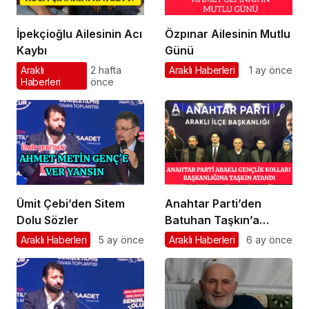
İpekçioğlu Ailesinin Acı
Özpınar Ailesinin Mutlu
Kaybı
Günü
Araklı
2 hafta
Araklı Haberleri
1 ay önce
Haberleri
önce
Ümit Çebi’den Sitem
Anahtar Parti’den
Dolu Sözler
Batuhan Taşkın’a
Önemli Görev
Araklı Haberleri
5 ay önce
Araklı Haberleri
6 ay önce