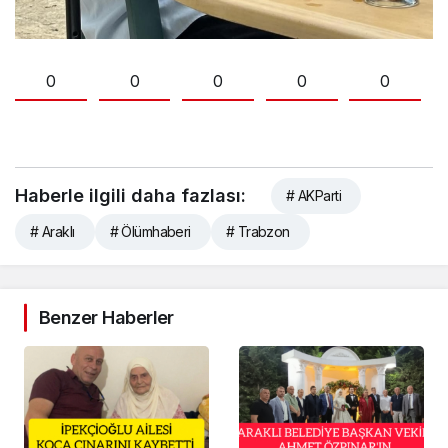
0
0
0
0
0
Haberle ilgili daha fazlası:
# AKParti
# Araklı
# Ölümhaberi
# Trabzon
Benzer Haberler