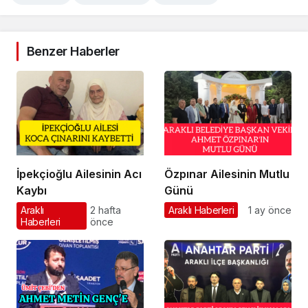
Benzer Haberler
İpekçioğlu Ailesinin Acı
Özpınar Ailesinin Mutlu
Kaybı
Günü
Araklı
2 hafta
Araklı Haberleri
1 ay önce
Haberleri
önce