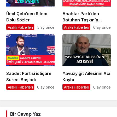
Ümit Çebi’den Sitem
Anahtar Parti’den
Dolu Sözler
Batuhan Taşkın’a
Önemli Görev
Araklı Haberleri
5 ay önce
Araklı Haberleri
6 ay önce
Saadet Partisi istişare
Yavuzyiğit Ailesinin Acı
Süreci Başladı
Kaybı
Araklı Haberleri
6 ay önce
Araklı Haberleri
6 ay önce
Bir Cevap Yaz