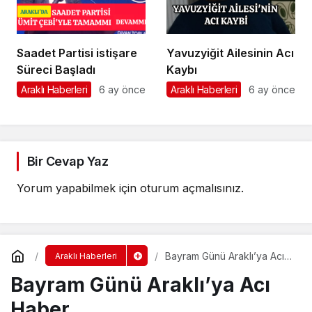
Saadet Partisi istişare
Yavuzyiğit Ailesinin Acı
Süreci Başladı
Kaybı
Araklı Haberleri
6 ay önce
Araklı Haberleri
6 ay önce
Bir Cevap Yaz
Yorum yapabilmek için
oturum açmalısınız
.
Bayram Günü Araklı’ya Acı
Araklı Haberleri
Haber
Bayram Günü Araklı’ya Acı
Haber