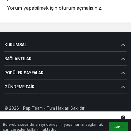
Yorum yapabilmek için
oturum açmalısınız
.
KURUMSAL
BAĞLANTILAR
POPÜLER SAYFALAR
GÜNDEME DAIR
© 2026 -
Pap Team
- Tüm Hakları Saklıdır
Yazarlarımız
Künye
Gizlilik politikası
İletişim
0
Bu web sitesinde en iyi deneyimi yaşamanızı sağlamak
Anasayfa
Akış
Hesabım
Bildirimler
Kabul
için çerezler kullanılmaktadır.