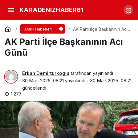
Bayram Günü Araklı’ya Acı
KARADENIZHABER61
Haber
Yorum Yap
Paylaş
AK Parti İlçe Başkanının Acı
Araklı Haberleri
Günü
AK Parti İlçe Başkanının Acı
Günü
Erkan Demirturkoglu
tarafından yayınlandı
30 Mart 2025, 08:21
yayınlandı
30 Mart 2025, 08:21
güncellendi
1.277