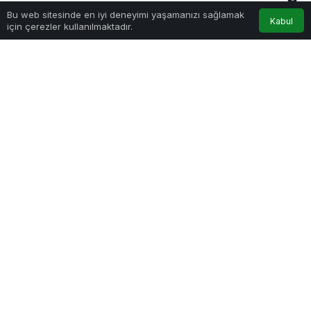
Bu web sitesinde en iyi deneyimi yaşamanızı sağlamak
Anasayfa
Akış
Hesabım
Bildirimler
Kabul
için çerezler kullanılmaktadır.
PAYLAŞ
Nepal’in Kolti bölgesinde bulunan Bajura
Havaalanında sıra dışı anlar yaşandı. Lastiği
patlayan uçak, yolcular tarafından itilerek pist
dışına çıkarıldı, görüntüler sosyal medyada
gündem oldu
Sosyal medyada hızla yayılarak gündem olan