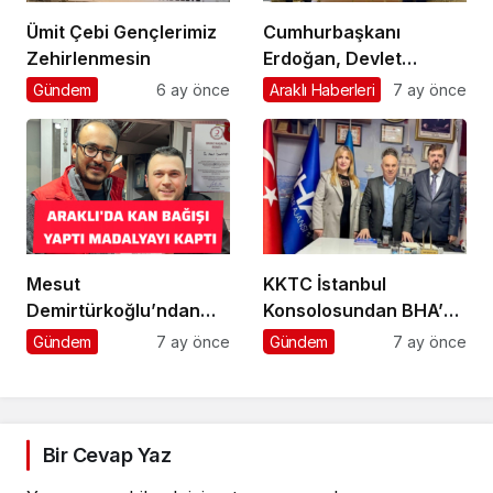
Ümit Çebi Gençlerimiz
Cumhurbaşkanı
Zehirlenmesin
Erdoğan, Devlet
Bahçeli’yi kabul etti
Gündem
6 ay önce
Araklı Haberleri
7 ay önce
Mesut
KKTC İstanbul
Demirtürkoğlu’ndan
Konsolosundan BHA’ya
Örnek Davranış
Ziyaret
Gündem
7 ay önce
Gündem
7 ay önce
Bir Cevap Yaz