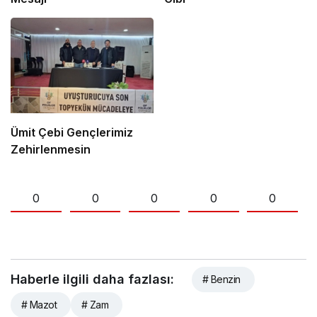
Ümit Çebi Gençlerimiz
Zehirlenmesin
0
0
0
0
0
Haberle ilgili daha fazlası:
# Benzin
# Mazot
# Zam