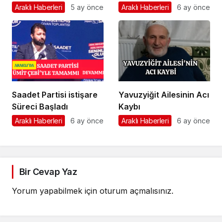
Önemli Görev
Araklı Haberleri
5 ay önce
Araklı Haberleri
6 ay önce
Saadet Partisi istişare
Yavuzyiğit Ailesinin Acı
Süreci Başladı
Kaybı
Araklı Haberleri
6 ay önce
Araklı Haberleri
6 ay önce
Bir Cevap Yaz
Yorum yapabilmek için
oturum açmalısınız
.