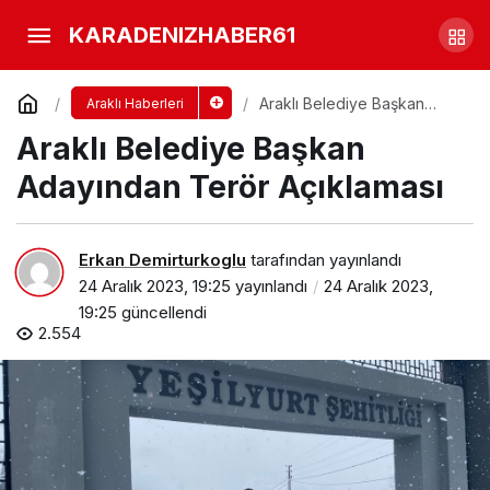
Araklı’nın Köylerinde Erik
KARADENIZHABER61
Bolluğu
Yorum Yap
Paylaş
Araklı Belediye Başkan
Araklı Haberleri
Adayından Terör Açıklaması
Araklı Belediye Başkan
Adayından Terör Açıklaması
Erkan Demirturkoglu
tarafından yayınlandı
24 Aralık 2023, 19:25
yayınlandı
24 Aralık 2023,
19:25
güncellendi
2.554