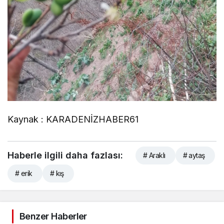
Kaynak : KARADENİZHABER61
Haberle ilgili daha fazlası:
# Araklı
# aytaş
# erik
# kış
Benzer Haberler