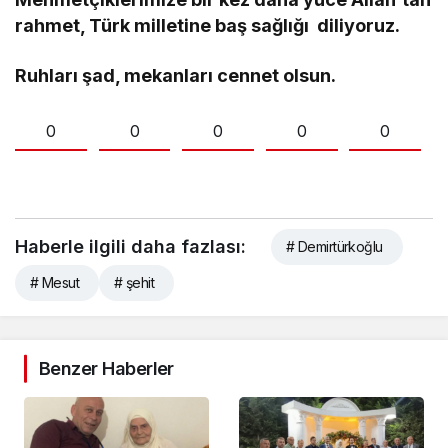
rahmet, Türk milletine baş sağlığı diliyoruz.
Ruhları şad, mekanları cennet olsun.
0
0
0
0
0
Haberle ilgili daha fazlası:
# Demirtürkoğlu
# Mesut
# şehit
Benzer Haberler