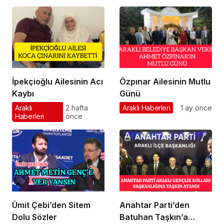
İpekçioğlu Ailesinin Acı
Özpınar Ailesinin Mutlu
Kaybı
Günü
Araklı
2 hafta
Araklı Haberleri
1 ay önce
Haberleri
önce
Ümit Çebi’den Sitem
Anahtar Parti’den
Dolu Sözler
Batuhan Taşkın’a