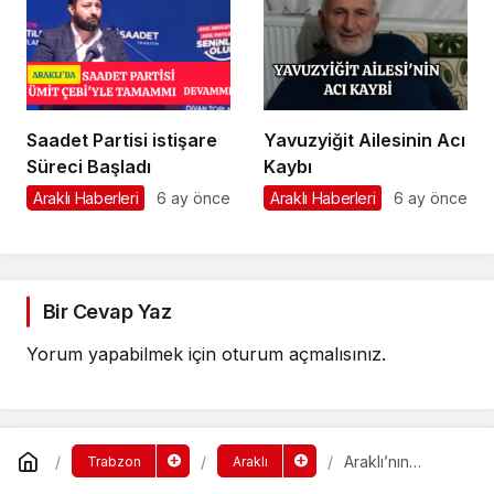
Saadet Partisi istişare
Yavuzyiğit Ailesinin Acı
Süreci Başladı
Kaybı
Araklı Haberleri
6 ay önce
Araklı Haberleri
6 ay önce
Bir Cevap Yaz
Yorum yapabilmek için
oturum açmalısınız
.
Araklı’nın
Trabzon
Araklı
Köylerinde Erik