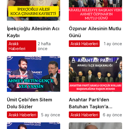
İpekçioğlu Ailesinin Acı
Özpınar Ailesinin Mutlu
Kaybı
Günü
Araklı
2 hafta
Araklı Haberleri
1 ay önce
Haberleri
önce
Ümit Çebi’den Sitem
Anahtar Parti’den
Dolu Sözler
Batuhan Taşkın’a
Önemli Görev
Araklı Haberleri
5 ay önce
Araklı Haberleri
6 ay önce