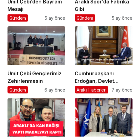
Ümit Çebi’den Bayram
Araklı Spor’da Fabrika
Mesajı
Gibi
Gündem
5 ay önce
Gündem
5 ay önce
Ümit Çebi Gençlerimiz
Cumhurbaşkanı
Zehirlenmesin
Erdoğan, Devlet
Bahçeli’yi kabul etti
Gündem
6 ay önce
Araklı Haberleri
7 ay önce