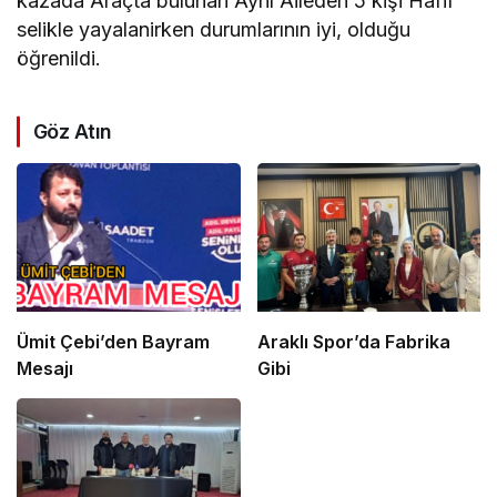
kazada Araçta bulunan Aynı Aileden 5 kişi Hafif
selikle yayalanirken durumlarının iyi, olduğu
öğrenildi.
Göz Atın
Ümit Çebi’den Bayram
Araklı Spor’da Fabrika
Mesajı
Gibi