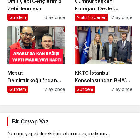
Ümit Çebi Gençlerimiz
Cumhurbaşkanı
Zehirlenmesin
Erdoğan, Devlet
Bahçeli’yi kabul etti
Gündem
6 ay önce
Araklı Haberleri
7 ay önce
Mesut
KKTC İstanbul
Demirtürkoğlu’ndan
Konsolosundan BHA’ya
Örnek Davranış
Ziyaret
Gündem
7 ay önce
Gündem
7 ay önce
Bir Cevap Yaz
Yorum yapabilmek için
oturum açmalısınız
.