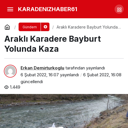
Araklı Güne Kaza Haberleriyle
KARADENIZHABER61
uyandı
Yorum Yap
Paylaş
Araklı Karadere Bayburt Yolunda
Gündem
Kaza
Araklı Karadere Bayburt
Yolunda Kaza
Erkan Demirturkoglu
tarafından yayınlandı
6 Şubat 2022, 16:07
yayınlandı
6 Şubat 2022, 16:08
güncellendi
1.449