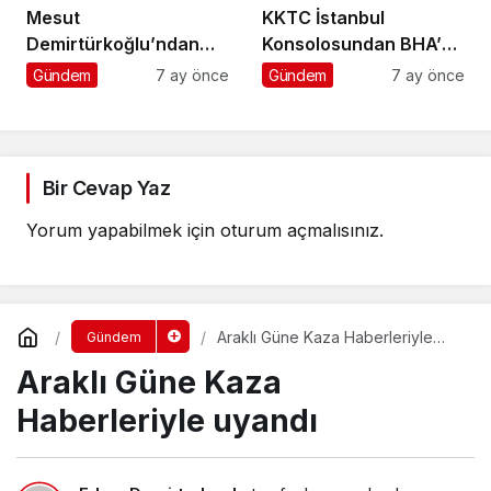
Mesut
KKTC İstanbul
Demirtürkoğlu’ndan
Konsolosundan BHA’ya
Örnek Davranış
Ziyaret
Gündem
7 ay önce
Gündem
7 ay önce
Bir Cevap Yaz
Yorum yapabilmek için
oturum açmalısınız
.
Araklı Güne Kaza Haberleriyle
Gündem
uyandı
Araklı Güne Kaza
Haberleriyle uyandı