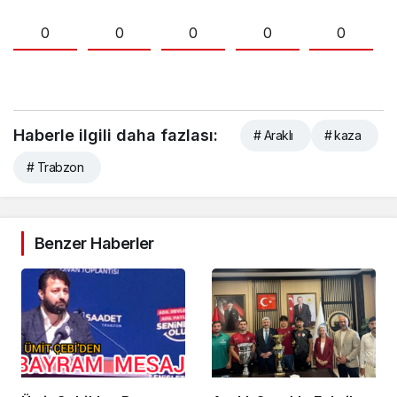
0
0
0
0
0
Haberle ilgili daha fazlası:
# Araklı
# kaza
# Trabzon
Benzer Haberler