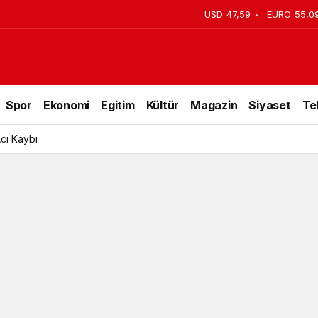
USD
47,59
EURO
55,0
lari
Spor
Ekonomi
Egitim
Kültür
Magazin
Siyaset
Te
Acı Kaybı