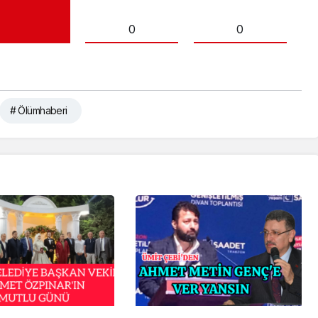
0
0
# Ölümhaberi