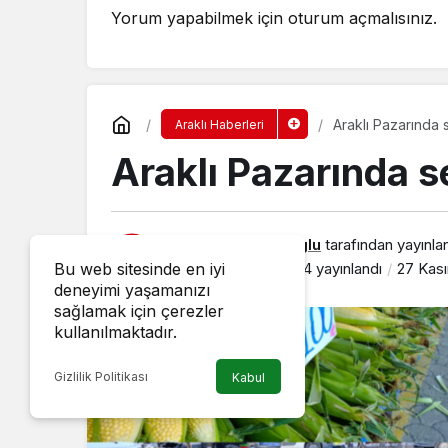
Yorum yapabilmek için
oturum açmalısınız
.
Araklı Pazarında 
Araklı Haberleri
Araklı Pazarında s
Erkan Demirturkoglu
tarafından yayınla
27 Kasım 2025, 20:14
yayınlandı
27 Kası
Bu web sitesinde en iyi
deneyimi yaşamanızı
sağlamak için çerezler
kullanılmaktadır.
Gizlilik Politikası
Kabul