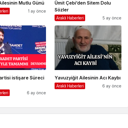
Ailesinin Mutlu Günü
Ümit Çebi’den Sitem Dolu
Sözler
rleri
1 ay önce
Araklı Haberleri
5 ay önce
rtisi istişare Süreci
Yavuzyiğit Ailesinin Acı Kaybı
Araklı Haberleri
6 ay önce
rleri
6 ay önce