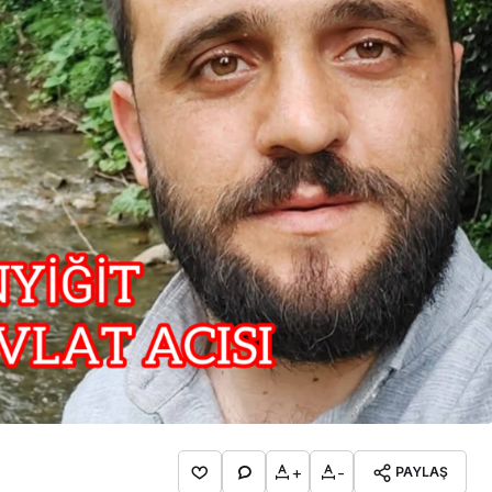
İpekçioğlu Ailesinin Acı
Kaybı
+
-
PAYLAŞ