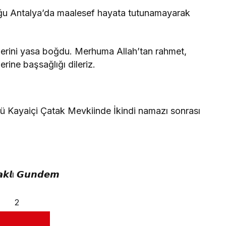
nduğu Antalya’da maalesef hayata tutunamayarak
venlerini yasa boğdu. Merhuma Allah’tan rahmet,
erine başsağlığı dileriz.
Kayaiçi Çatak Mevkiinde İkindi namazı sonrası
𝙖𝙠𝙡ı 𝙂𝙪𝙣𝙙𝙚𝙢
2