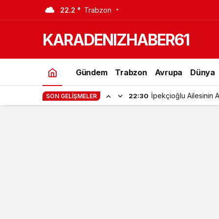
22.2 °
Trabzon
Araklı Pazarında sebze meyve fiyat
KARADENIZHABER61
Gündem
Trabzon
Avrupa
Dünya
İpekçioğlu Ailesinin 
22:30
SON GELIŞMELER