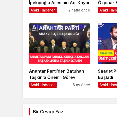
İpekçioğlu Ailesinin Acı Kaybı
Özpınar 
Araklı Haberleri
2 hafta önce
Araklı Habe
Anahtar Parti’den Batuhan
Saadet Pa
Taşkın’a Önemli Görev
Başladı
Araklı Haberleri
6 ay önce
Araklı Habe
Bir Cevap Yaz