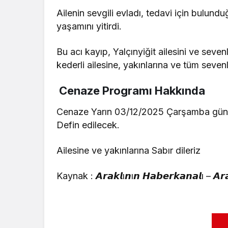
​Ailenin sevgili evladı, tedavi için bulu
yaşamını yitirdi.
​Bu acı kayıp, Yalçınyiğit ailesini ve se
kederli ailesine, yakınlarına ve tüm sevenl
​
Cenaze Programı Hakkında
Cenaze Yarın 03/12/2025 Çarşamba günü 
Defin edilecek.
Ailesine ve yakınlarına Sabır dileriz
Kaynak : 𝘼𝙧𝙖𝙠𝙡ı𝙣ı𝙣 𝙃𝙖𝙗𝙚𝙧𝙠𝙖𝙣𝙖𝙡ı – 𝘼𝙧