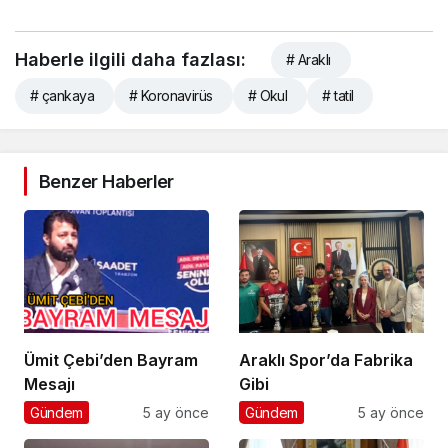
Haberle ilgili daha fazlası:
# Araklı
# çankaya
# Koronavirüs
# Okul
# tatil
Benzer Haberler
Ümit Çebi’den Bayram
Araklı Spor’da Fabrika
Mesajı
Gibi
Gündem
5 ay önce
Gündem
5 ay önce