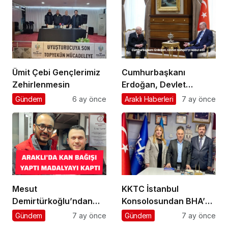
Ümit Çebi Gençlerimiz
Cumhurbaşkanı
Zehirlenmesin
Erdoğan, Devlet
Bahçeli’yi kabul etti
Gündem
6 ay önce
Araklı Haberleri
7 ay önce
Mesut
KKTC İstanbul
Demirtürkoğlu’ndan
Konsolosundan BHA’ya
Örnek Davranış
Ziyaret
Gündem
7 ay önce
Gündem
7 ay önce