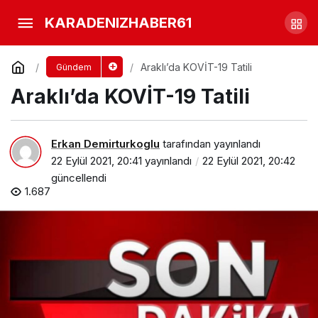
Annesinin boğazını Baltayla
KARADENIZHABER61
keserek öldürdü
Yorum Yap
Paylaş
Araklı’da KOVİT-19 Tatili
Gündem
Araklı’da KOVİT-19 Tatili
Erkan Demirturkoglu
tarafından yayınlandı
22 Eylül 2021, 20:41
yayınlandı
22 Eylül 2021, 20:42
güncellendi
1.687