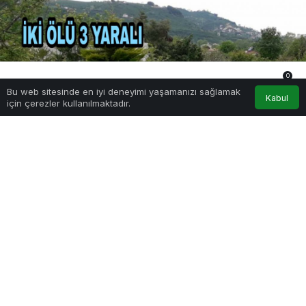
0
Bu web sitesinde en iyi deneyimi yaşamanızı sağlamak
Anasayfa
Akış
Hesabım
Bildirimler
Kabul
için çerezler kullanılmaktadır.
PAYLAŞ
Baltalı dehşet: 2 ölü, 2’si polis 3 yaralı
Giresun’un Bulancak ilçesinde Turgut Alkan (36),
annesi Şükriye Alkan’ı boğazını baltayla keserek