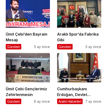
Ümit Çebi’den Bayram
Araklı Spor’da Fabrika
Mesajı
Gibi
Gündem
5 ay önce
Gündem
5 ay önce
Ümit Çebi Gençlerimiz
Cumhurbaşkanı
Zehirlenmesin
Erdoğan, Devlet
Bahçeli’yi kabul etti
Gündem
6 ay önce
Araklı Haberleri
7 ay önce