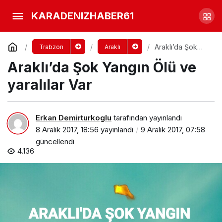
Araklı’lı Erdoğan Ailesinin Acı
KARADENIZHABER61
günü
Yorum Yap
Paylaş
Araklı’da Şok
Trabzon
Araklı
Yangın Ölü ve
Araklı’da Şok Yangın Ölü ve
yaralılar Var
yaralılar Var
Erkan Demirturkoglu
tarafından yayınlandı
8 Aralık 2017, 18:56
yayınlandı
9 Aralık 2017, 07:58
güncellendi
4.136