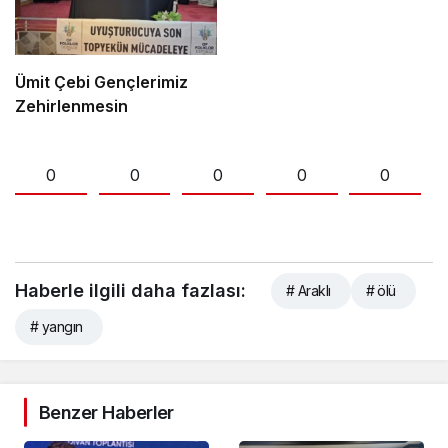
Ümit Çebi Gençlerimiz
Zehirlenmesin
0
0
0
0
0
Haberle ilgili daha fazlası:
# Araklı
# ölü
# yangın
Benzer Haberler