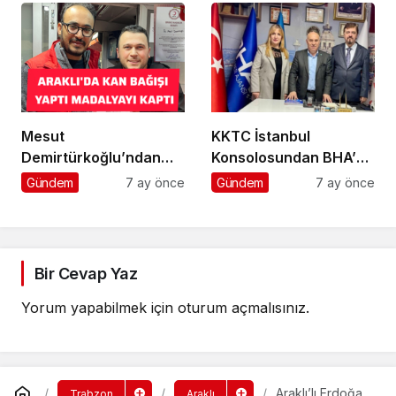
Mesut
KKTC İstanbul
Demirtürkoğlu’ndan
Konsolosundan BHA’ya
Örnek Davranış
Ziyaret
Gündem
7 ay önce
Gündem
7 ay önce
Bir Cevap Yaz
Yorum yapabilmek için
oturum açmalısınız
.
Araklı’lı Erdoğan
Trabzon
Araklı