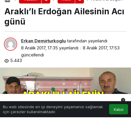
Ailesinin Acı
Araklı’lı Erdoğan Ailesinin Acı
günü
günü
Erkan Demirturkoglu
tarafından yayınlandı
8 Aralık 2017, 17:35
yayınlandı
8 Aralık 2017, 17:53
güncellendi
5.443
0
Bu web sitesinde en iyi deneyimi yaşamanızı sağlamak
Anasayfa
Akış
Hesabım
Bildirimler
Kabul
için çerezler kullanılmaktadır.