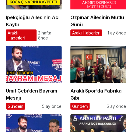
İpekçioğlu Ailesinin Acı
Özpınar Ailesinin Mutlu
Kaybı
Günü
Araklı
2 hafta
Araklı Haberleri
1 ay önce
Haberleri
önce
Ümit Çebi’den Bayram
Araklı Spor’da Fabrika
Mesajı
Gibi
Gündem
5 ay önce
Gündem
5 ay önce