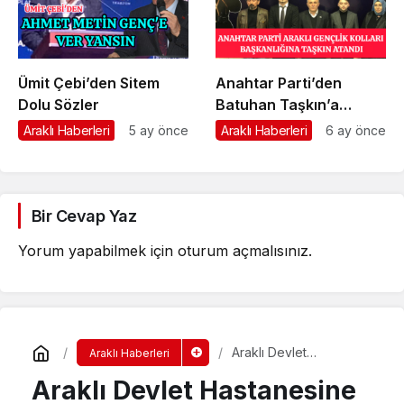
Ümit Çebi’den Sitem
Anahtar Parti’den
Dolu Sözler
Batuhan Taşkın’a
Önemli Görev
Araklı Haberleri
5 ay önce
Araklı Haberleri
6 ay önce
Bir Cevap Yaz
Yorum yapabilmek için
oturum açmalısınız
.
Araklı Devlet
Araklı Haberleri
Hastanesine Araklı’lı
Araklı Devlet Hastanesine
Doktor