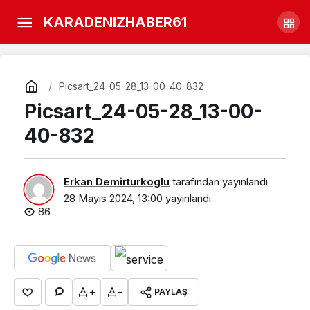
Araklı Devlet Hastanesine
KARADENIZHABER61
Araklı’lı Doktor
Yorum Yap
Paylaş
Picsart_24-05-28_13-00-40-832
Picsart_24-05-28_13-00-
40-832
Erkan Demirturkoglu
tarafından yayınlandı
28 Mayıs 2024, 13:00
yayınlandı
86
+
-
PAYLAŞ