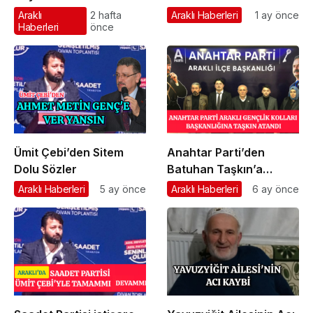
Araklı
2 hafta
Araklı Haberleri
1 ay önce
Haberleri
önce
Ümit Çebi’den Sitem
Anahtar Parti’den
Dolu Sözler
Batuhan Taşkın’a
Önemli Görev
Araklı Haberleri
5 ay önce
Araklı Haberleri
6 ay önce