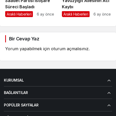
Saadet Partisi istişare
Yavuzyiğit Ailesinin Acı
Süreci Başladı
Kaybı
Araklı Haberleri
6 ay önce
Araklı Haberleri
6 ay önce
Bir Cevap Yaz
Yorum yapabilmek için
oturum açmalısınız
.
KURUMSAL
BAĞLANTILAR
POPÜLER SAYFALAR