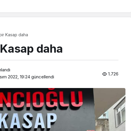
 bir Kasap daha
r Kasap daha
nlandı
1.726
sım 2022, 19:24
güncellendi