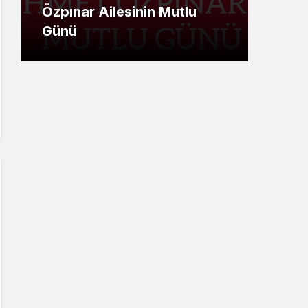
Özpınar Ailesinin Mutlu
Ümi
Günü
Mesa