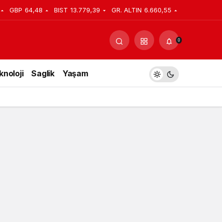
GBP
64,48
BIST
13.779,39
GR. ALTIN
6.660,55
Yorum Yap
Paylaş
0
knoloji
Saglik
Yaşam