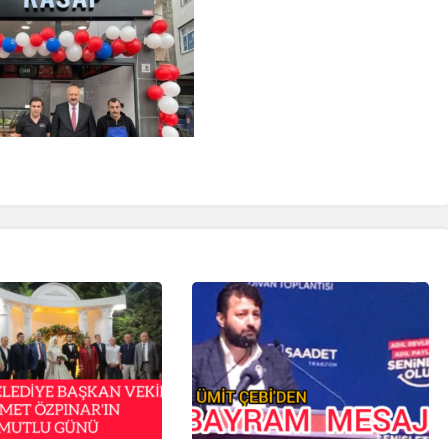
İpekçioğlu Ailesinin Acı
Kaybı