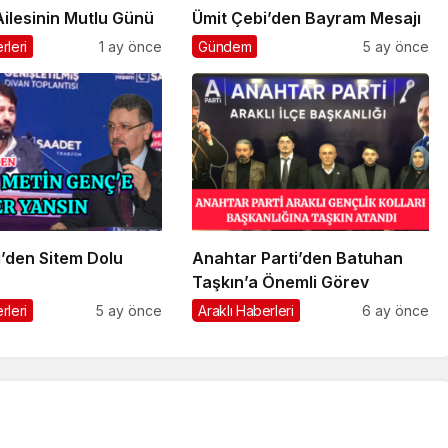
ilesinin Mutlu Günü
Ümit Çebi’den Bayram Mesajı
rleri
1 ay önce
Gündem
5 ay önce
’den Sitem Dolu
Anahtar Parti’den Batuhan
Taşkın’a Önemli Görev
rleri
5 ay önce
Araklı Haberleri
6 ay önce