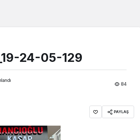
1_19-24-05-129
nlandı
84
PAYLAŞ
Araklı Haberleri