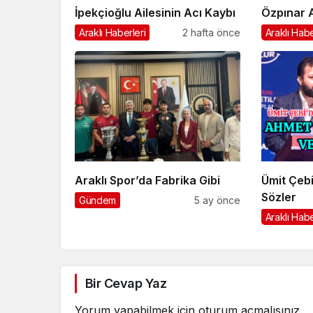
İpekçioğlu Ailesinin Acı Kaybı
Özpınar A
Araklı Haberleri
2 hafta önce
Araklı Habe
Araklı Spor’da Fabrika Gibi
Ümit Çebi
Sözler
Gündem
5 ay önce
Araklı Habe
Bir Cevap Yaz
Yorum yapabilmek için
oturum açmalısınız
.