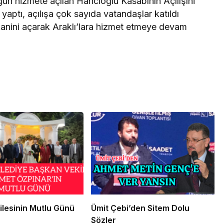
gün hizmete açılan Hancıoğlu Kasabının Açılışıni
 yaptı, açılışa çok sayıda vatandaşlar katıldı
anini açarak Araklı’lara hizmet etmeye devam
ilesinin Mutlu Günü
Ümit Çebi’den Sitem Dolu
Sözler