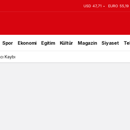
USD
47,71
EURO
55,19
Spor
Ekonomi
Egitim
Kültür
Magazin
Siyaset
Te
lu Günü