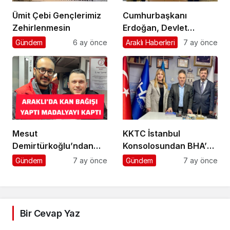
Ümit Çebi Gençlerimiz
Cumhurbaşkanı
Zehirlenmesin
Erdoğan, Devlet
Bahçeli’yi kabul etti
Gündem
6 ay önce
Araklı Haberleri
7 ay önce
Mesut
KKTC İstanbul
Demirtürkoğlu’ndan
Konsolosundan BHA’ya
Örnek Davranış
Ziyaret
Gündem
7 ay önce
Gündem
7 ay önce
Bir Cevap Yaz