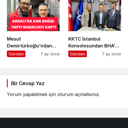
Mesut
KKTC İstanbul
Demirtürkoğlu’ndan
Konsolosundan BHA’ya
Örnek Davranış
Ziyaret
Gündem
7 ay önce
Gündem
7 ay önce
Bir Cevap Yaz
Yorum yapabilmek için
oturum açmalısınız
.