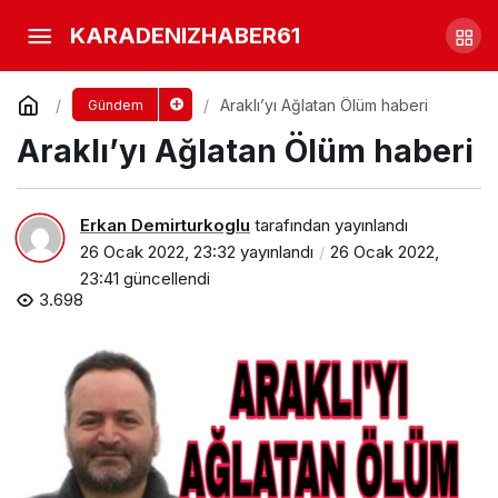
AFAD’tan Trabzon’a Yeni Kar
KARADENIZHABER61
Uyarısı
Yorum Yap
Paylaş
Araklı’yı Ağlatan Ölüm haberi
Gündem
Araklı’yı Ağlatan Ölüm haberi
Erkan Demirturkoglu
tarafından yayınlandı
26 Ocak 2022, 23:32
yayınlandı
26 Ocak 2022,
23:41
güncellendi
3.698