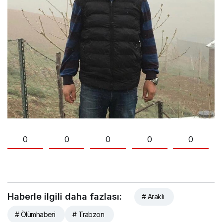
0
0
0
0
0
Haberle ilgili daha fazlası:
# Araklı
# Ölümhaberi
# Trabzon