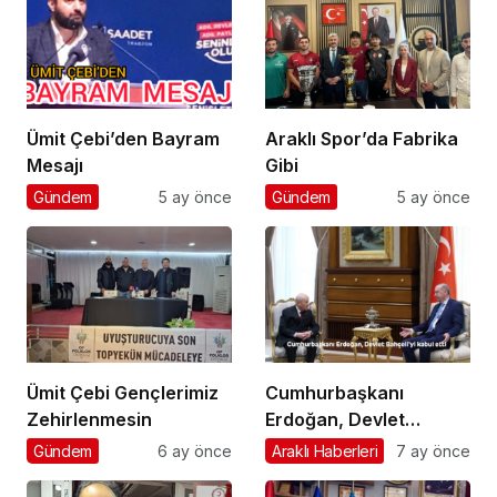
Ümit Çebi’den Bayram
Araklı Spor’da Fabrika
Mesajı
Gibi
Gündem
5 ay önce
Gündem
5 ay önce
Ümit Çebi Gençlerimiz
Cumhurbaşkanı
Zehirlenmesin
Erdoğan, Devlet
Bahçeli’yi kabul etti
Gündem
6 ay önce
Araklı Haberleri
7 ay önce