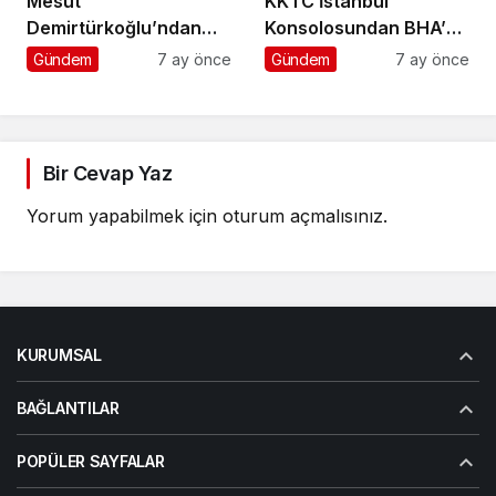
Mesut
KKTC İstanbul
Demirtürkoğlu’ndan
Konsolosundan BHA’ya
Örnek Davranış
Ziyaret
Gündem
7 ay önce
Gündem
7 ay önce
Bir Cevap Yaz
Yorum yapabilmek için
oturum açmalısınız
.
KURUMSAL
BAĞLANTILAR
POPÜLER SAYFALAR