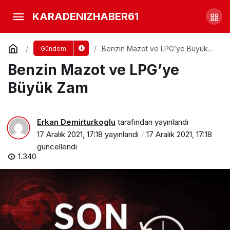
Araklı’lı Genç Hayatının
KARADENIZHABER61
Baharında hayatını kaybetti
Yorum Yap
Paylaş
Benzin Mazot ve LPG’ye Büyük
Gündem
Zam
Benzin Mazot ve LPG’ye
Büyük Zam
Erkan Demirturkoglu
tarafından yayınlandı
17 Aralık 2021, 17:18
yayınlandı
17 Aralık 2021, 17:18
güncellendi
1.340