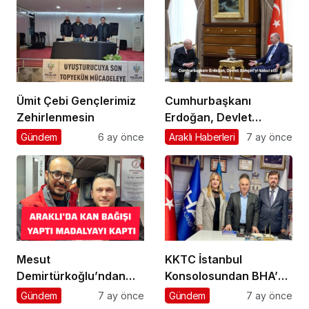
Ümit Çebi Gençlerimiz
Cumhurbaşkanı
Zehirlenmesin
Erdoğan, Devlet
Bahçeli’yi kabul etti
Gündem
6 ay önce
Araklı Haberleri
7 ay önce
Mesut
KKTC İstanbul
Demirtürkoğlu’ndan
Konsolosundan BHA’ya
Örnek Davranış
Ziyaret
Gündem
7 ay önce
Gündem
7 ay önce