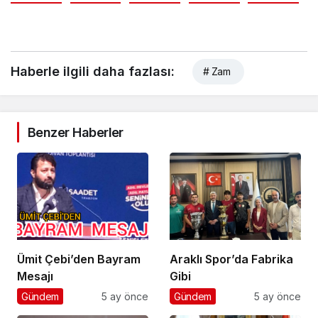
Haberle ilgili daha fazlası:
# Zam
Benzer Haberler
Ümit Çebi’den Bayram
Araklı Spor’da Fabrika
Mesajı
Gibi
Gündem
5 ay önce
Gündem
5 ay önce