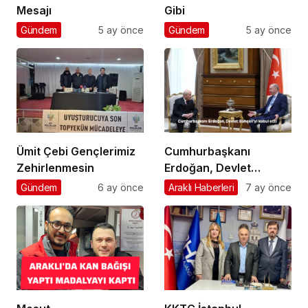
Mesajı
Gibi
Gündem
5 ay önce
Gündem
5 ay önce
Ümit Çebi Gençlerimiz
Cumhurbaşkanı
Zehirlenmesin
Erdoğan, Devlet
Bahçeli’yi kabul etti
Gündem
6 ay önce
Araklı Haberleri
7 ay önce