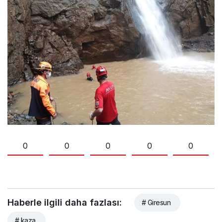
0
0
0
0
0
Haberle ilgili daha fazlası:
# Giresun
# kaza