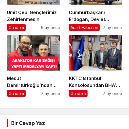
Ümit Çebi Gençlerimiz
Cumhurbaşkanı
Zehirlenmesin
Erdoğan, Devlet
Bahçeli’yi kabul etti
Gündem
6 ay önce
Araklı Haberleri
7 ay önce
Mesut
KKTC İstanbul
Demirtürkoğlu’ndan
Konsolosundan BHA’ya
Örnek Davranış
Ziyaret
Gündem
7 ay önce
Gündem
7 ay önce
Bir Cevap Yaz