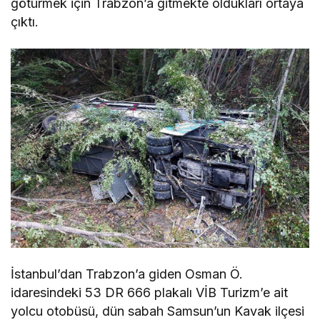
götürmek için Trabzon’a gitmekte oldukları ortaya
çıktı.
İstanbul’dan Trabzon’a giden Osman Ö.
idaresindeki 53 DR 666 plakalı VİB Turizm’e ait
yolcu otobüsü, dün sabah Samsun’un Kavak ilçesi