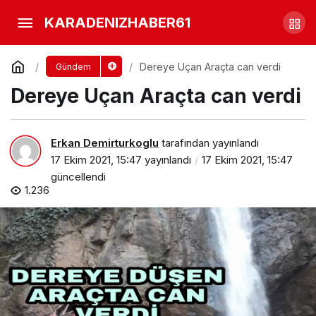
Biri Yeni yaptırdığı evini digeri
KARADENIZHABER61
hastası için geliyorlardı
Yorum Yap
Paylaş
Dereye Uçan Araçta can verdi
Gündem
Dereye Uçan Araçta can verdi
Erkan Demirturkoglu
tarafından yayınlandı
17 Ekim 2021, 15:47
yayınlandı
17 Ekim 2021, 15:47
güncellendi
1.236