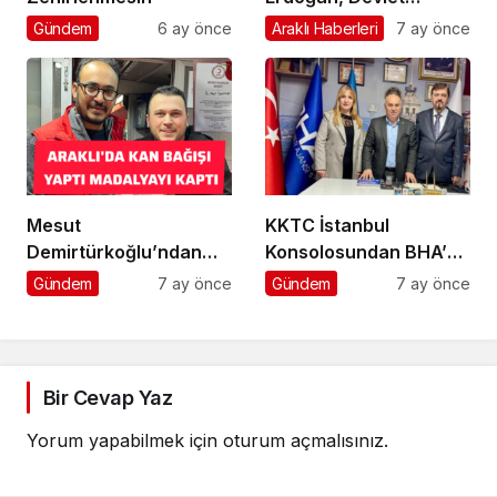
Bahçeli’yi kabul etti
Gündem
6 ay önce
Araklı Haberleri
7 ay önce
Mesut
KKTC İstanbul
Demirtürkoğlu’ndan
Konsolosundan BHA’ya
Örnek Davranış
Ziyaret
Gündem
7 ay önce
Gündem
7 ay önce
Bir Cevap Yaz
Yorum yapabilmek için
oturum açmalısınız
.