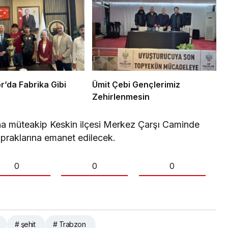
lı Spor’da Fabrika Gibi
Ümit Çebi Gençlerimiz
Zehirlenmesin
ına müteakip Keskin ilçesi Merkez Çarşı Caminde
praklarına emanet edilecek.
0
0
0
# şehit
# Trabzon