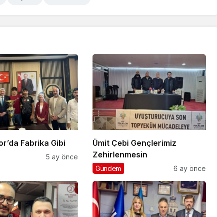
klı Spor’da Fabrika Gibi
Ümit Çebi Gençlerimiz
Zehirlenmesin
5 ay önce
Gündem
6 ay önce