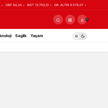
GBP
64,24
BIST
13.703,13
GR. ALTIN
6.579,07
Yorum Yap
Paylaş
0
knoloji
Saglik
Yaşam