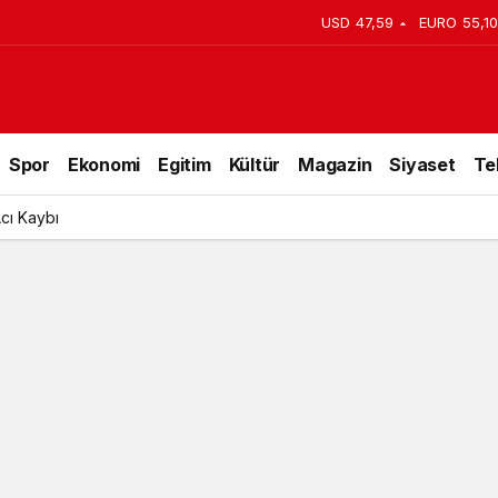
USD
47,59
EURO
55,10
ık 9 Şehidimiz var
Spor
Ekonomi
Egitim
Kültür
Magazin
Siyaset
Te
Acı Kaybı