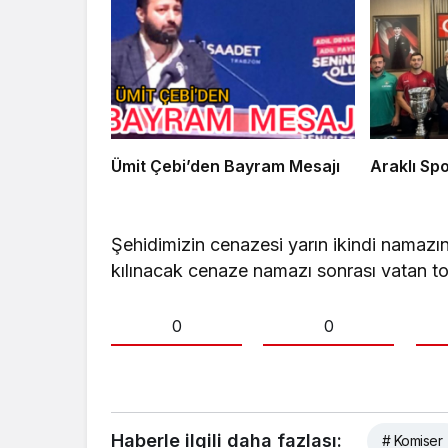
Ümit Çebi’den Bayram Mesajı
Arak
Şehidimizin cenazesi yarın ikindi namaz
kılınacak cenaze namazı sonrası vatan to
0
0
Haberle ilgili daha fazlası:
# Komiser