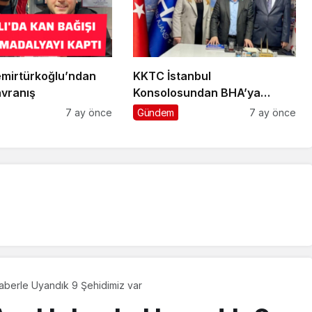
mirtürkoğlu’ndan
KKTC İstanbul
vranış
Konsolosundan BHA’ya
Ziyaret
7 ay önce
Gündem
7 ay önce
aberle Uyandık 9 Şehidimiz var