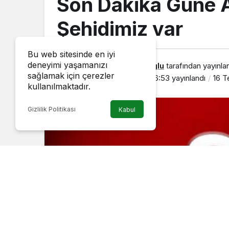
Son Dakika Güne A
Şehidimiz var
Bu web sitesinde en iyi
deneyimi yaşamanızı
Erkan Demirturkoglu
tarafından yayınla
sağlamak için çerezler
16 Temmuz 2020, 06:53
yayınlandı
16 
kullanılmaktadır.
Gizlilik Politikası
Kabul