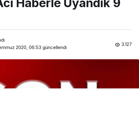
cı Haberle Uyandık 9
ndı
3.127
Temmuz 2020, 06:53
güncellendi