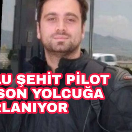
İpekçioğlu Ailesinin Acı
Kaybı