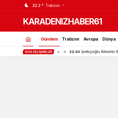
22.2 °
Trabzon
Son Dakika Güne Acı Haberle Uyand
KARADENIZHABER61
Gündem
Trabzon
Avrupa
Dünya
İpekçioğlu Ailesinin 
22:30
SON GELIŞMELER