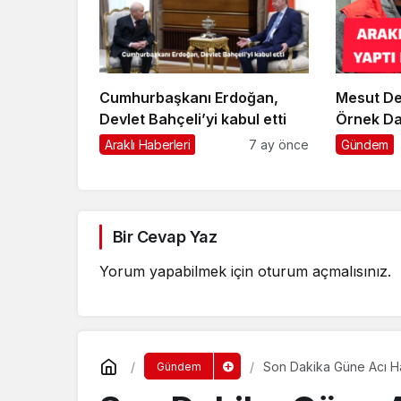
Cumhurbaşkanı Erdoğan,
Mesut De
Devlet Bahçeli’yi kabul etti
Örnek Da
Araklı Haberleri
7 ay önce
Gündem
Bir Cevap Yaz
Yorum yapabilmek için
oturum açmalısınız
.
Son Dakika Güne Acı H
Gündem