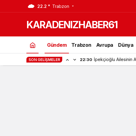
22.2 °
Trabzon
Hayati Çebi’nin Acı Günü
KARADENIZHABER61
Gündem
Trabzon
Avrupa
Dünya
İpekçioğlu Ailesinin 
22:30
SON GELIŞMELER