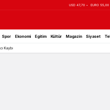
USD
47,70
EURO
55,00
Spor
Ekonomi
Egitim
Kültür
Magazin
Siyaset
Te
Acı Kaybı