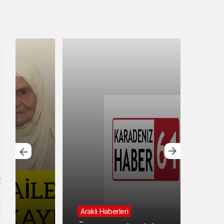
Araklı Haberleri
Günd