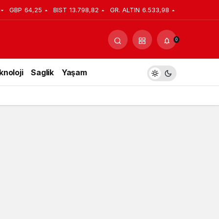
GBP
64,25
BIST
13.798,82
GR. ALTIN
6.533,98
Yorum Yap
Paylaş
0
knoloji
Saglik
Yaşam