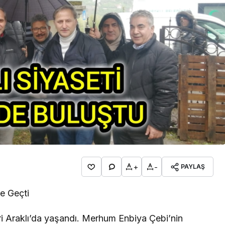
İpekçioğlu Ailesinin Acı
Kaybı
+
-
PAYLAŞ
e Geçti
ri Araklı’da yaşandı. Merhum Enbiya Çebi’nin