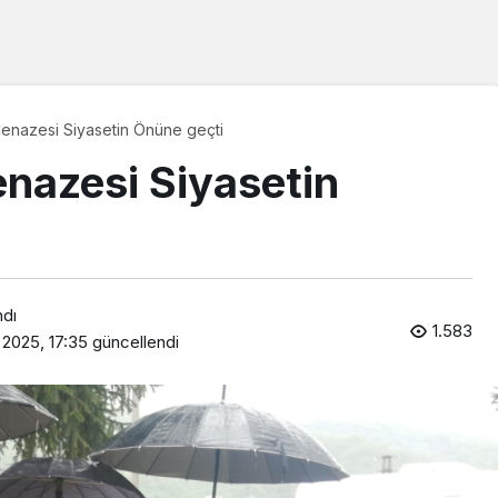
Cenazesi Siyasetin Önüne geçti
enazesi Siyasetin
ndı
1.583
 2025, 17:35
güncellendi
Araklı Haberleri