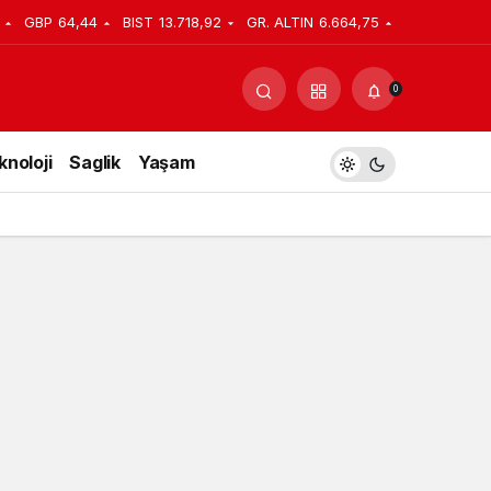
GBP
64,44
BIST
13.718,92
GR. ALTIN
6.664,75
Yorum Yap
Paylaş
0
knoloji
Saglik
Yaşam