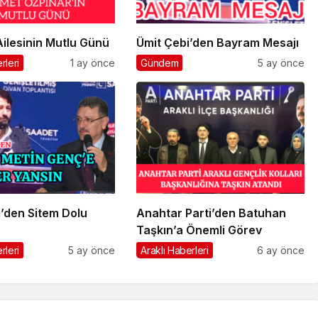
ilesinin Mutlu Günü
Ümit Çebi’den Bayram Mesajı
rleri
1 ay önce
Gündem
5 ay önce
’den Sitem Dolu
Anahtar Parti’den Batuhan
Taşkın’a Önemli Görev
rleri
5 ay önce
Araklı Haberleri
6 ay önce