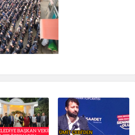
İpekçioğlu Ailesinin Acı
Kaybı