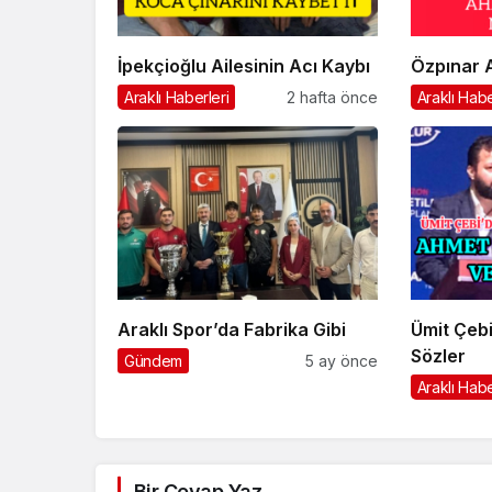
İpekçioğlu Ailesinin Acı Kaybı
Özpınar A
Araklı Haberleri
2 hafta önce
Araklı Habe
Araklı Spor’da Fabrika Gibi
Ümit Çebi
Sözler
Gündem
5 ay önce
Araklı Habe
Bir Cevap Yaz