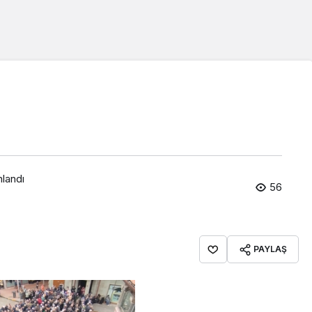
nlandı
56
PAYLAŞ
Araklı Haberleri