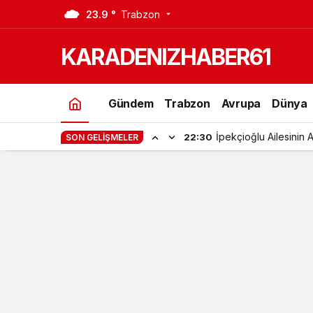
23.9 °
Trabzon
Gözyaşları Arasında Uğurlandı
KARADENIZHABER61
Gündem
Trabzon
Avrupa
Dünya
Özpınar Ailesinin Mut
22:51
SON GELIŞMELER