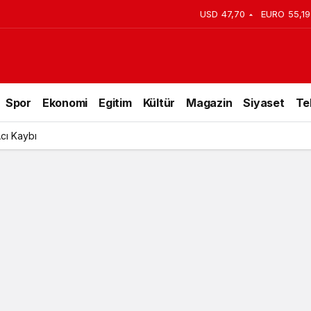
USD
47,70
EURO
55,19
Spor
Ekonomi
Egitim
Kültür
Magazin
Siyaset
Te
lu Günü