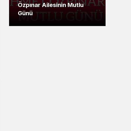
Özpınar Ailesinin Mutlu
Ümi
Günü
Mesa