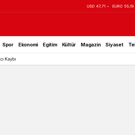
USD
47,71
EURO
55,19
rçok İlde hissedildi
Spor
Ekonomi
Egitim
Kültür
Magazin
Siyaset
Te
lu Günü