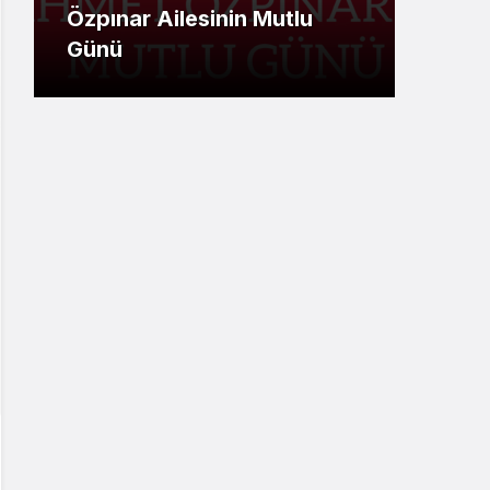
Özpınar Ailesinin Mutlu
Ümi
Günü
Mesa