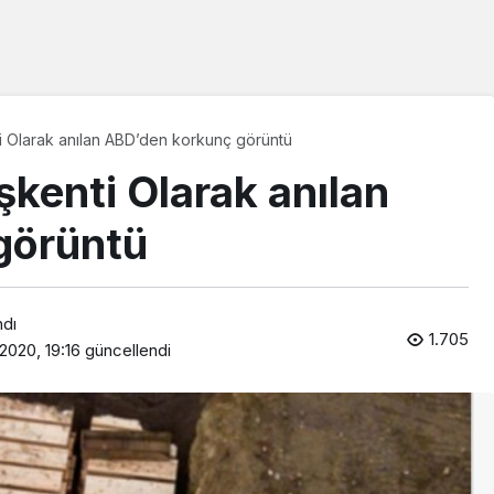
i Olarak anılan ABD’den korkunç görüntü
kenti Olarak anılan
görüntü
ndı
1.705
2020, 19:16
güncellendi
Araklı Haberleri