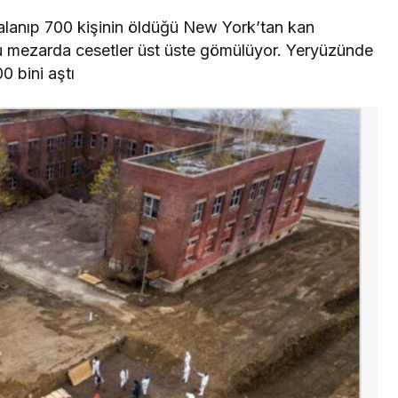
kalanıp 700 kişinin öldüğü New York’tan kan
lu mezarda cesetler üst üste gömülüyor. Yeryüzünde
0 bini aştı