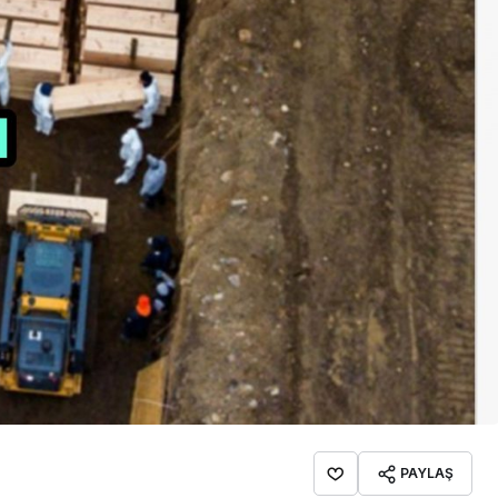
İpekçioğlu Ailesinin Acı
Kaybı
PAYLAŞ