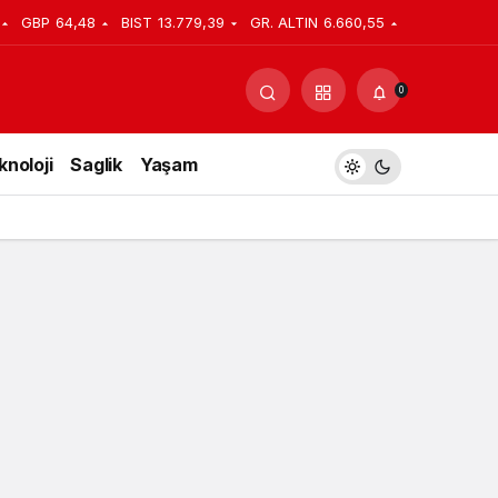
GBP
64,48
BIST
13.779,39
GR. ALTIN
6.660,55
Yorum Yap
Paylaş
0
knoloji
Saglik
Yaşam