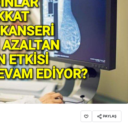
İpekçioğlu Ailesinin Acı
Kaybı
PAYLAŞ