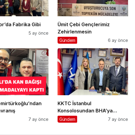
klı Spor’da Fabrika Gibi
Ümit Çebi Gençlerimiz
Zehirlenmesin
5 ay önce
Gündem
6 ay önce
mirtürkoğlu’ndan
KKTC İstanbul
vranış
Konsolosundan BHA’ya
Ziyaret
7 ay önce
Gündem
7 ay önce