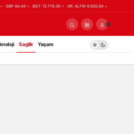
GBP
64,46
BIST
13.779,39
GR. ALTIN
6.650,64
Yorum Yap
Paylaş
0
knoloji
Saglik
Yaşam