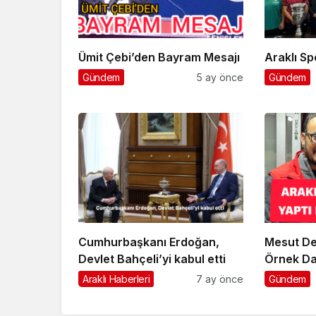
Ümit Çebi’den Bayram Mesajı
Ara
Gündem
5 ay önce
Gündem
Cumhurbaşkanı Erdoğan,
Mesut De
Devlet Bahçeli’yi kabul etti
Örnek Da
Araklı Haberleri
7 ay önce
Gündem