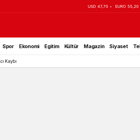
USD
47,70
EURO
55,20
şi yakalandı
Spor
Ekonomi
Egitim
Kültür
Magazin
Siyaset
Te
Acı Kaybı