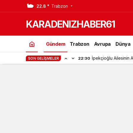
22.8 °
Trabzon
Trabzon ve İlçelerinde Aranan 32 ki
KARADENIZHABER61
Gündem
Trabzon
Avrupa
Dünya
İpekçioğlu Ailesinin 
22:30
SON GELIŞMELER