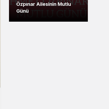
Özpınar Ailesinin Mutlu
Ümi
Günü
Mesa