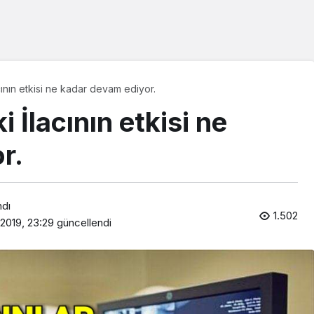
ının etkisi ne kadar devam ediyor.
 İlacının etkisi ne
r.
ndı
1.502
 2019, 23:29
güncellendi
Araklı Haberleri