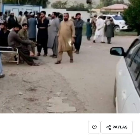
İpekçioğlu Ailesinin Acı
Kaybı
PAYLAŞ