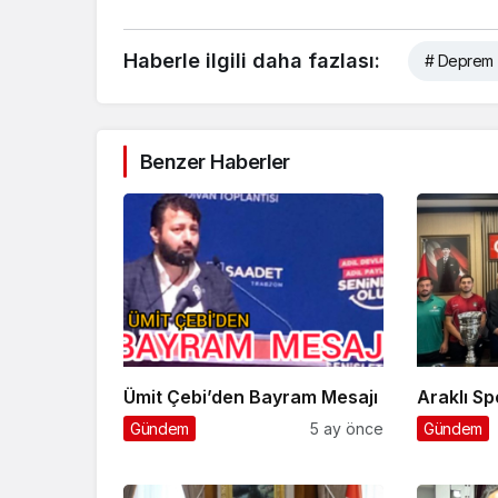
Haberle ilgili daha fazlası:
# Deprem
Benzer Haberler
Ümit Çebi’den Bayram Mesajı
Ara
Gündem
5 ay önce
Gündem