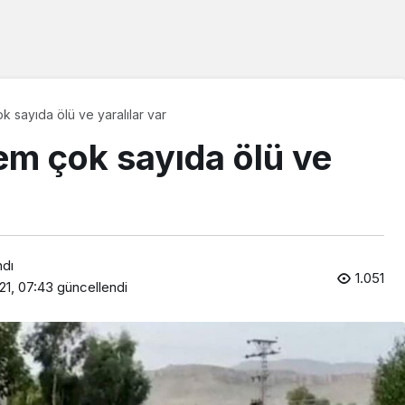
 sayıda ölü ve yaralılar var
em çok sayıda ölü ve
ndı
1.051
21, 07:43
güncellendi
Araklı Haberleri