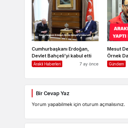
Cumhurbaşkanı Erdoğan,
Mesut De
Devlet Bahçeli’yi kabul etti
Örnek Da
Araklı Haberleri
7 ay önce
Gündem
Bir Cevap Yaz
Yorum yapabilmek için
oturum açmalısınız
.