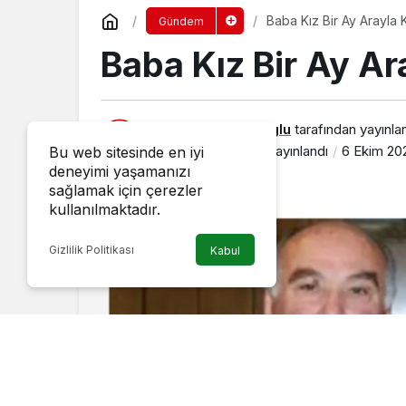
Baba Kız Bir Ay Arayla 
Gündem
Baba Kız Bir Ay Ar
Erkan Demirturkoglu
tarafından yayınla
6 Ekim 2021, 16:49
yayınlandı
6 Ekim 202
Bu web sitesinde en iyi
deneyimi yaşamanızı
sağlamak için çerezler
kullanılmaktadır.
Gizlilik Politikası
Kabul