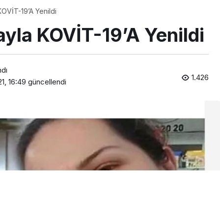
KOVİT-19’A Yenildi
ayla KOVİT-19’A Yenildi
ndı
1.426
1, 16:49
güncellendi