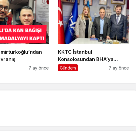
mirtürkoğlu’ndan
KKTC İstanbul
vranış
Konsolosundan BHA’ya
Ziyaret
7 ay önce
Gündem
7 ay önce