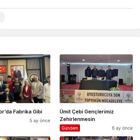
klı Spor’da Fabrika Gibi
Ümit Çebi Gençlerimiz
Zehirlenmesin
5 ay önce
Gündem
6 ay önce