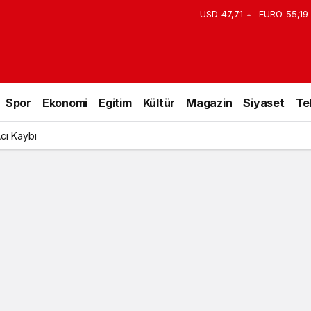
USD
47,71
EURO
55,19
enildi
Spor
Ekonomi
Egitim
Kültür
Magazin
Siyaset
Te
Acı Kaybı