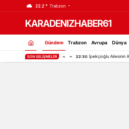
22.2 °
Trabzon
Baba Kız Bir Ay Arayla KOVİT-19’A Y
KARADENIZHABER61
Gündem
Trabzon
Avrupa
Dünya
İpekçioğlu Ailesinin 
22:30
SON GELIŞMELER