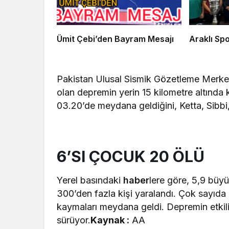
Ümit Çebi’den Bayram Mesajı
Arak
Pakistan Ulusal Sismik Gözetleme Merke
olan depremin yerin 15 kilometre altında 
03.20’de meydana geldiğini, Ketta, Sibbi,
6’SI ÇOCUK 20 ÖLÜ
Yerel basındaki
haber
lere göre, 5,9 büy
300’den fazla kişi yaralandı. Çok sayıda
kaymaları meydana geldi. Depremin etkil
sürüyor.
Kaynak :
AA