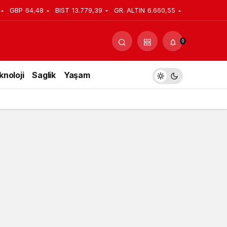
GBP
64,48
BIST
13.779,39
GR. ALTIN
6.660,55
Yorum Yap
Paylaş
0
knoloji
Saglik
Yaşam