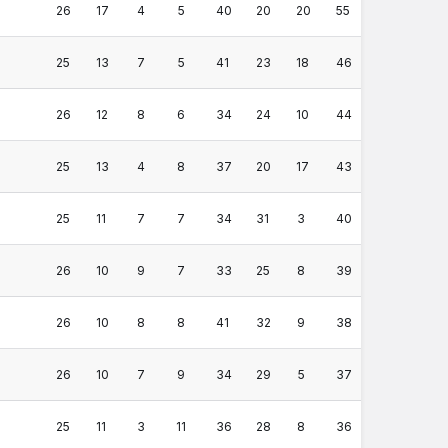
26
17
4
5
40
20
20
55
25
13
7
5
41
23
18
46
26
12
8
6
34
24
10
44
25
13
4
8
37
20
17
43
25
11
7
7
34
31
3
40
26
10
9
7
33
25
8
39
26
10
8
8
41
32
9
38
26
10
7
9
34
29
5
37
25
11
3
11
36
28
8
36