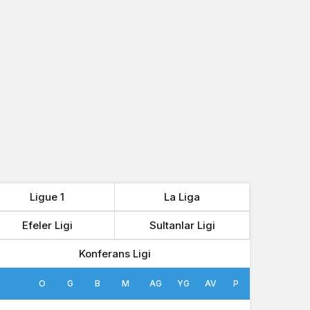
Ligue 1
La Liga
Efeler Ligi
Sultanlar Ligi
Konferans Ligi
O
G
B
M
AG
YG
AV
P