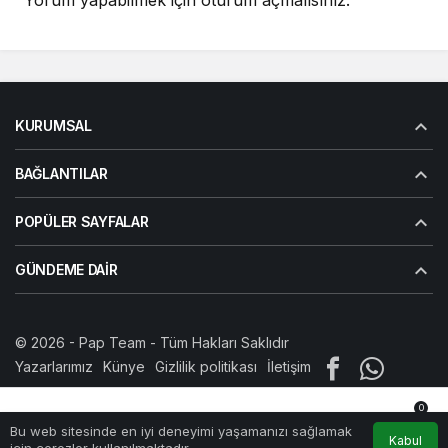
Yorum yapabilmek için
oturum açmalısınız
.
KURUMSAL
BAĞLANTILAR
POPÜLER SAYFALAR
GÜNDEME DAIR
© 2026 -
Pap Team
- Tüm Hakları Saklıdır
Yazarlarımız
Künye
Gizlilik politikası
İletişim
0
Bu web sitesinde en iyi deneyimi yaşamanızı sağlamak
Anasayfa
Akış
Hesabım
Bildirimler
Kabul
için çerezler kullanılmaktadır.