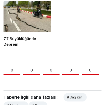
7.7 Büyüklüğünde
Deprem
0
0
0
0
0
Haberle ilgili daha fazlası:
# Dağistan