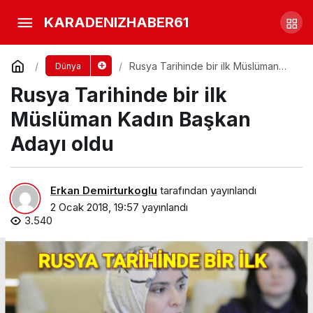
İran’da Göstericiler Valilik
KARADENIZHABER61
Binasını elegeçirdi Belediye binasını
Yorum Yap
Paylaş
Rusya Tarihinde bir ilk Müslüman
Dünya
Kadın Başkan Adayı oldu
Rusya Tarihinde bir ilk
yaktılar.
Müslüman Kadın Başkan
Adayı oldu
Erkan Demirturkoglu
tarafından yayınlandı
2 Ocak 2018, 19:57
yayınlandı
3.540