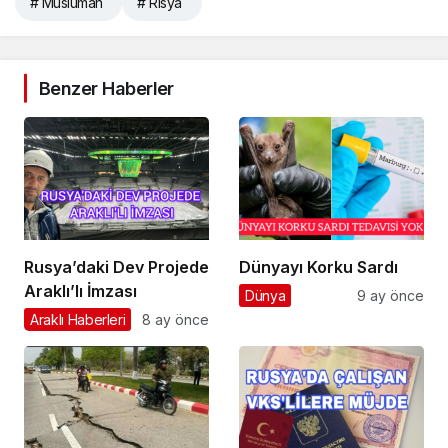
# Muslüman
# Rısya
Benzer Haberler
Rusya’daki Dev Projede
Dünyayı Korku Sardı
Araklı’lı İmzası
Dünya
9 ay önce
Araklı Haberleri
8 ay önce