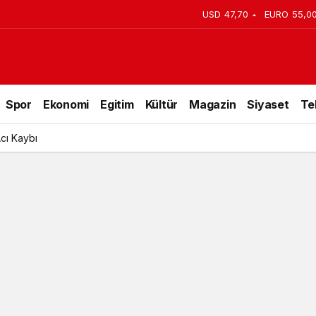
USD
47,70
EURO
55,0
 6 kişi yaralandı
Spor
Ekonomi
Egitim
Kültür
Magazin
Siyaset
Te
Acı Kaybı