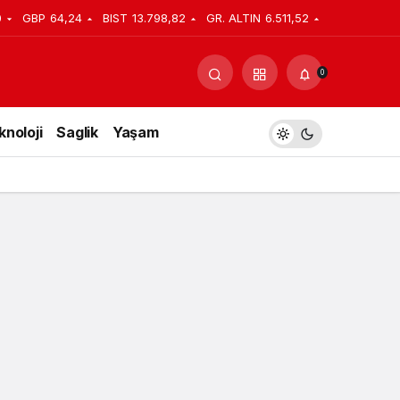
0
GBP
64,24
BIST
13.798,82
GR. ALTIN
6.511,52
Yorum Yap
Paylaş
0
knoloji
Saglik
Yaşam