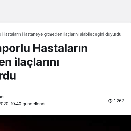
u Hastaların Hastaneye gitmeden ilaçlarını alabileceğini duyurdu
aporlu Hastaların
 ilaçlarını
rdu
ndı
1.267
2020, 10:40
güncellendi
Araklı Haberleri