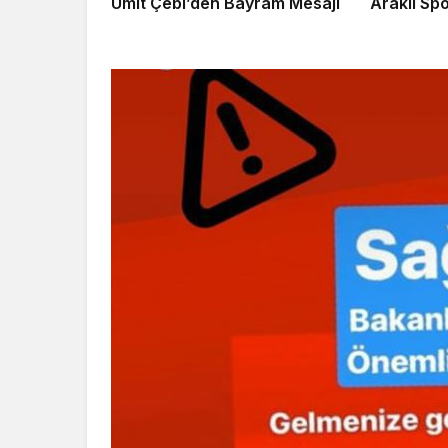
Ümit Çebi’den Bayram Mesajı
Arak