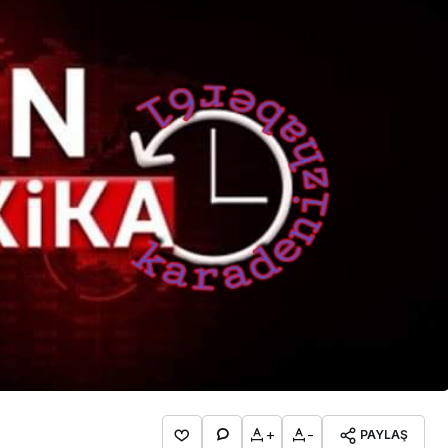
İpekçioğlu Ailesinin Acı
Kaybı
+
-
PAYLAŞ