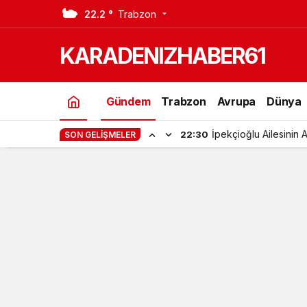
22.2 °
Trabzon
Feci Kazada 4 kişi hayatını kaybetti
KARADENIZHABER61
Gündem
Trabzon
Avrupa
Dünya
İpekçioğlu Ailesinin 
22:30
SON GELIŞMELER