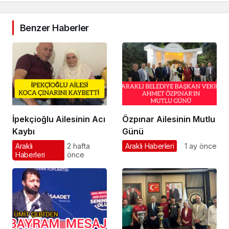
Benzer Haberler
İpekçioğlu Ailesinin Acı
Özpınar Ailesinin Mutlu
Kaybı
Günü
Araklı
2 hafta
Araklı Haberleri
1 ay önce
Haberleri
önce