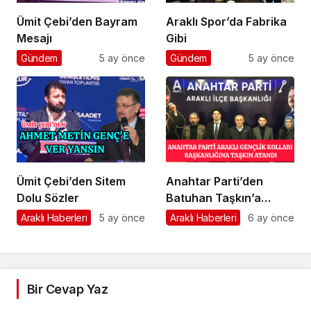
Ümit Çebi’den Bayram
Araklı Spor’da Fabrika
Mesajı
Gibi
Gündem
5 ay önce
Gündem
5 ay önce
Ümit Çebi’den Sitem
Anahtar Parti’den
Dolu Sözler
Batuhan Taşkın’a
Önemli Görev
Araklı Haberleri
5 ay önce
Araklı Haberleri
6 ay önce
Bir Cevap Yaz