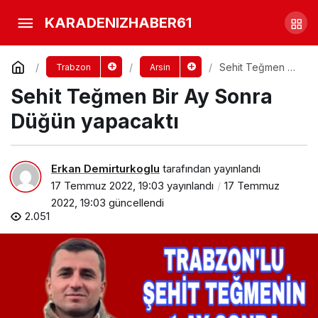
Trabzon’a Şehit Acısı Düştü
KARADENIZHABER61
Yorum Yap
Paylaş
Sehit Teğmen Bir
Trabzon
Arsin
Ay Sonra Düğün
Sehit Teğmen Bir Ay Sonra
yapacaktı
Düğün yapacaktı
Erkan Demirturkoglu
tarafından yayınlandı
17 Temmuz 2022, 19:03
yayınlandı
17 Temmuz
2022, 19:03
güncellendi
2.051