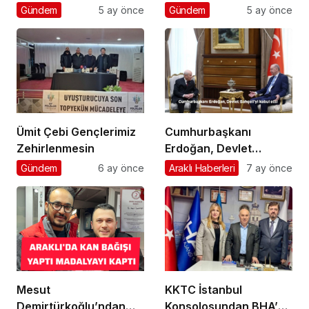
Gündem
5 ay önce
Gündem
5 ay önce
Ümit Çebi Gençlerimiz
Cumhurbaşkanı
Zehirlenmesin
Erdoğan, Devlet
Bahçeli’yi kabul etti
Gündem
6 ay önce
Araklı Haberleri
7 ay önce
Mesut
KKTC İstanbul
Demirtürkoğlu’ndan
Konsolosundan BHA’ya