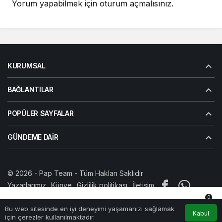
Yorum yapabilmek için
oturum açmalısınız
.
KURUMSAL
BAĞLANTILAR
POPÜLER SAYFALAR
GÜNDEME DAIR
© 2026 -
Pap Team
- Tüm Hakları Saklıdır
Yazarlarımız
Künye
Gizlilik politikası
İletişim
0
Bu web sitesinde en iyi deneyimi yaşamanızı sağlamak
Anasayfa
Akış
Hesabım
Bildirimler
Kabul
için çerezler kullanılmaktadır.