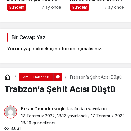
Örnek Davranış
Ziyaret
Gündem
7 ay önce
Gündem
7 ay önce
Bir Cevap Yaz
Yorum yapabilmek için
oturum açmalısınız
.
Trabzon’a Şehit Acısı Düştü
Araklı Haberleri
Trabzon’a Şehit Acısı Düştü
Erkan Demirturkoglu
tarafından yayınlandı
17 Temmuz 2022, 18:12
yayınlandı
17 Temmuz 2022,
18:26
güncellendi
3.631