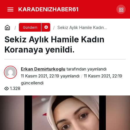
Ekmek Parası için gitti.
KARADENIZHABER61
Cenazesi geliyor
Yorum Yap
Paylaş
Sekiz Aylık Hamile Kadın
Gündem
Koranaya yenildi.
Sekiz Aylık Hamile Kadın
Koranaya yenildi.
Erkan Demirturkoglu
tarafından yayınlandı
11 Kasım 2021, 22:19
yayınlandı
11 Kasım 2021, 22:19
güncellendi
1.328