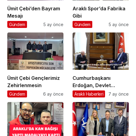
Ümit Çebi’den Bayram
Araklı Spor’da Fabrika
Mesajı
Gibi
Gündem
5 ay önce
Gündem
5 ay önce
Ümit Çebi Gençlerimiz
Cumhurbaşkanı
Zehirlenmesin
Erdoğan, Devlet
Bahçeli’yi kabul etti
Gündem
6 ay önce
Araklı Haberleri
7 ay önce