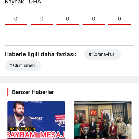
Kaynak : DHA
0
0
0
0
0
Haberle ilgili daha fazlası:
# Koranavirus
# Ölümhaberi
Benzer Haberler