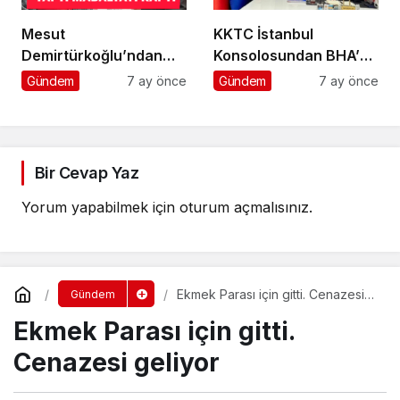
Mesut
KKTC İstanbul
Demirtürkoğlu’ndan
Konsolosundan BHA’ya
Örnek Davranış
Ziyaret
Gündem
7 ay önce
Gündem
7 ay önce
Bir Cevap Yaz
Yorum yapabilmek için
oturum açmalısınız
.
Ekmek Parası için gitti. Cenazesi
Gündem
geliyor
Ekmek Parası için gitti.
Cenazesi geliyor