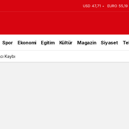
USD
47,71
EURO
55,19
i Satışa Çıkartıyor
Spor
Ekonomi
Egitim
Kültür
Magazin
Siyaset
Te
Acı Kaybı