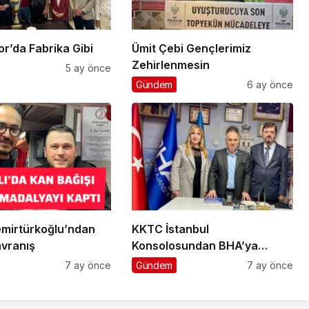
klı Spor’da Fabrika Gibi
Ümit Çebi Gençlerimiz
Zehirlenmesin
5 ay önce
Gündem
6 ay önce
mirtürkoğlu’ndan
KKTC İstanbul
vranış
Konsolosundan BHA’ya
Ziyaret
7 ay önce
Gündem
7 ay önce