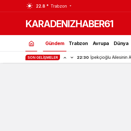
22.8 °
Trabzon
Araklı Belediyesi Bazı İşmakinelerin
KARADENIZHABER61
Gündem
Trabzon
Avrupa
Dünya
İpekçioğlu Ailesinin 
22:30
SON GELIŞMELER