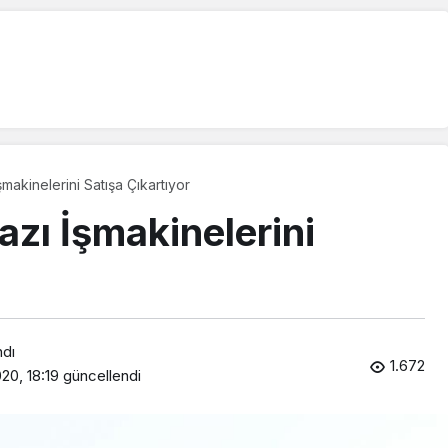
şmakinelerini Satışa Çıkartıyor
azı İşmakinelerini
ndı
1.672
20, 18:19
güncellendi