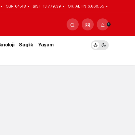
GBP
64,48
BIST
13.779,39
GR. ALTIN
6.660,55
Yorum Yap
Paylaş
0
knoloji
Saglik
Yaşam