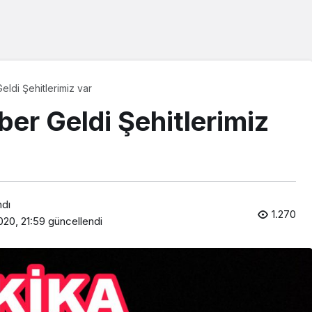
ldi Şehitlerimiz var
er Geldi Şehitlerimiz
ndı
1.270
20, 21:59
güncellendi
Araklı Haberleri