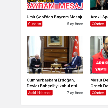
Ümit Çebi’den Bayram Mesajı
Ara
Gündem
5 ay önce
Gündem
Cumhurbaşkanı Erdoğan,
Mesut De
Devlet Bahçeli’yi kabul etti
Örnek Da
Araklı Haberleri
7 ay önce
Gündem