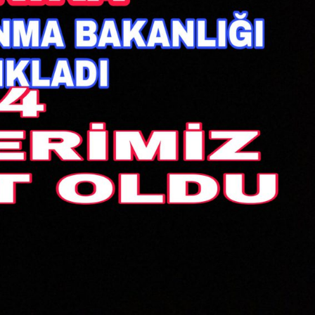
İpekçioğlu Ailesinin Acı
Kaybı