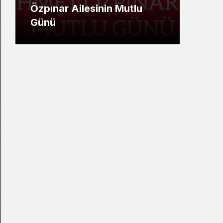
Özpınar Ailesinin Mutlu
Ümi
Günü
Mesa