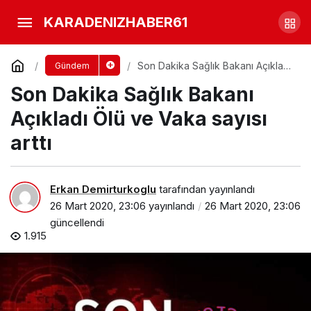
Koranavirus’ten Ölenler Nasıl
KARADENIZHABER61
Defnediliyor?
Yorum Yap
Paylaş
Son Dakika Sağlık Bakanı Açıkladı
Gündem
Ölü ve Vaka sayısı arttı
Son Dakika Sağlık Bakanı
Açıkladı Ölü ve Vaka sayısı
arttı
Erkan Demirturkoglu
tarafından yayınlandı
26 Mart 2020, 23:06
yayınlandı
26 Mart 2020, 23:06
güncellendi
1.915