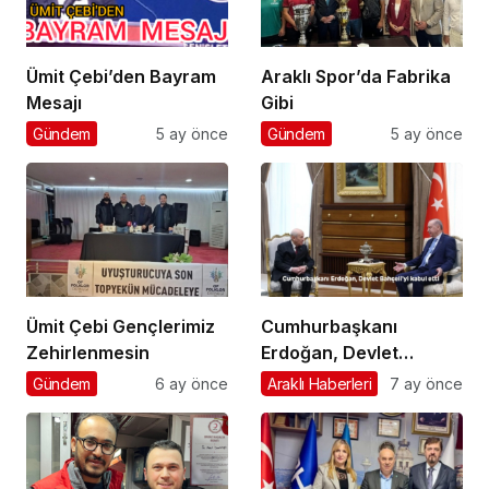
Ümit Çebi’den Bayram
Araklı Spor’da Fabrika
Mesajı
Gibi
Gündem
5 ay önce
Gündem
5 ay önce
Ümit Çebi Gençlerimiz
Cumhurbaşkanı
Zehirlenmesin
Erdoğan, Devlet
Bahçeli’yi kabul etti
Gündem
6 ay önce
Araklı Haberleri
7 ay önce