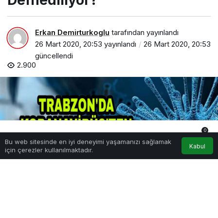
Defnediliyor?
Erkan Demirturkoglu
tarafından yayınlandı
26 Mart 2020, 20:53
yayınlandı
26 Mart 2020, 20:53
güncellendi
2.900
0
Bu web sitesinde en iyi deneyimi yaşamanızı sağlamak
Anasayfa
Akış
Hesabım
Bildirimler
Kabul
için çerezler kullanılmaktadır.