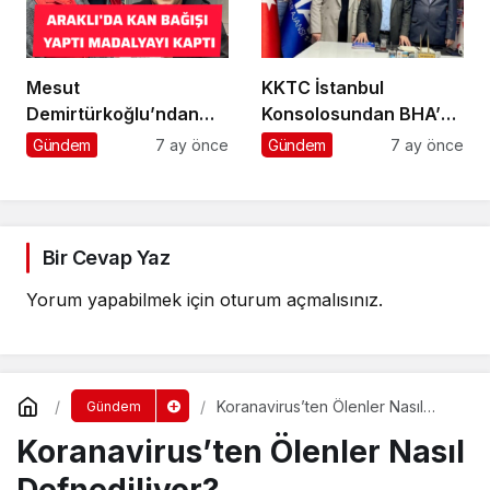
Mesut
KKTC İstanbul
Demirtürkoğlu’ndan
Konsolosundan BHA’ya
Örnek Davranış
Ziyaret
Gündem
7 ay önce
Gündem
7 ay önce
Bir Cevap Yaz
Yorum yapabilmek için
oturum açmalısınız
.
Koranavirus’ten Ölenler Nasıl
Gündem
Defnediliyor?
Koranavirus’ten Ölenler Nasıl