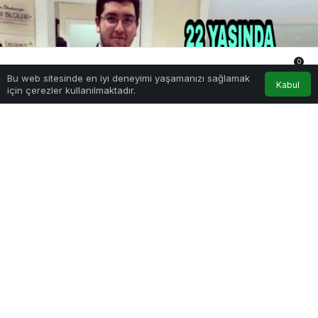
0
Bu web sitesinde en iyi deneyimi yaşamanızı sağlamak
Anasayfa
Akış
Hesabım
Bildirimler
Kabul
için çerezler kullanılmaktadır.
PAYLAŞ
İstanbul Teknik Üniversitesi (İTÜ) Uçak ve Uzay
Bilimleri Fakültesi son sınıf öğrencisi Emircan
Kılıçkaya, yeni tip koronavirüs (Kovid-19)
nedeniyle yaşamını yitirdi.