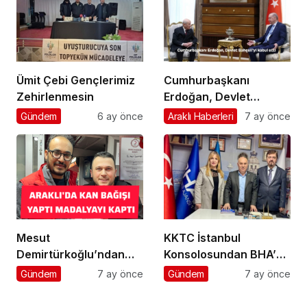
Ümit Çebi Gençlerimiz
Cumhurbaşkanı
Zehirlenmesin
Erdoğan, Devlet
Bahçeli’yi kabul etti
Gündem
6 ay önce
Araklı Haberleri
7 ay önce
Mesut
KKTC İstanbul
Demirtürkoğlu’ndan
Konsolosundan BHA’ya
Örnek Davranış
Ziyaret
Gündem
7 ay önce
Gündem
7 ay önce