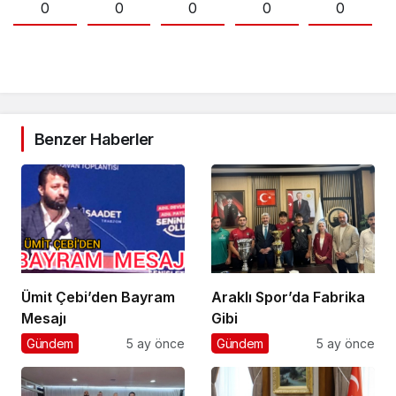
0
0
0
0
0
Benzer Haberler
Ümit Çebi’den Bayram
Araklı Spor’da Fabrika
Mesajı
Gibi
Gündem
5 ay önce
Gündem
5 ay önce