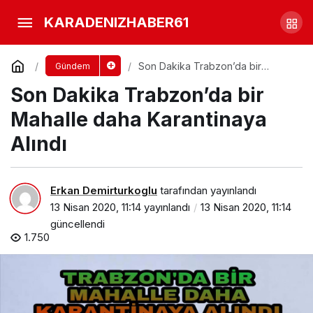
Türkiye’de 22 Yaşındaki
KARADENIZHABER61
Öğrenci Koranavirus’ten öldü
Yorum Yap
Paylaş
Son Dakika Trabzon’da bir
Gündem
Mahalle daha Karantinaya Alındı
Son Dakika Trabzon’da bir
Mahalle daha Karantinaya
Alındı
Erkan Demirturkoglu
tarafından yayınlandı
13 Nisan 2020, 11:14
yayınlandı
13 Nisan 2020, 11:14
güncellendi
1.750