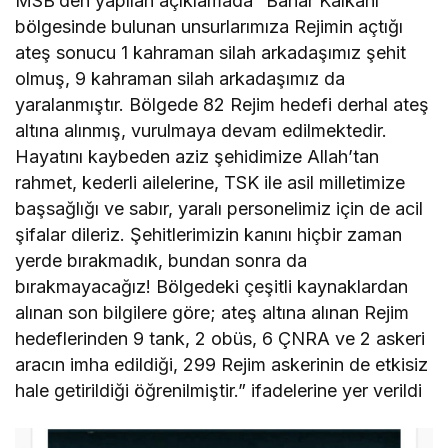
MSB’den yapılan açıklamada “Bahar Kalkanı
bölgesinde bulunan unsurlarımıza Rejimin açtığı
ateş sonucu 1 kahraman silah arkadaşımız şehit
olmuş, 9 kahraman silah arkadaşımız da
yaralanmıştır. Bölgede 82 Rejim hedefi derhal ateş
altına alınmış, vurulmaya devam edilmektedir.
Hayatını kaybeden aziz şehidimize Allah’tan
rahmet, kederli ailelerine, TSK ile asil milletimize
başsağlığı ve sabır, yaralı personelimiz için de acil
şifalar dileriz. Şehitlerimizin kanını hiçbir zaman
yerde bırakmadık, bundan sonra da
bırakmayacağız! Bölgedeki çeşitli kaynaklardan
alınan son bilgilere göre; ateş altına alınan Rejim
hedeflerinden 9 tank, 2 obüs, 6 ÇNRA ve 2 askeri
aracın imha edildiği, 299 Rejim askerinin de etkisiz
hale getirildiği öğrenilmiştir.” ifadelerine yer verildi