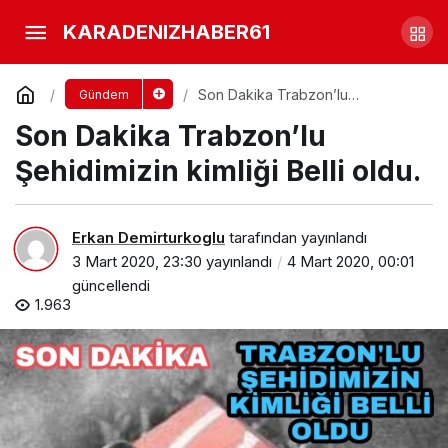
Son Dakika Suriye’den
KARADENIZHABER61
Trabzon’a Acı Haber Şehidimiz var
Yorum Yap
Paylaş
Son Dakika Trabzon’lu
Gündem
Şehidimizin kimliği Belli oldu.
Son Dakika Trabzon’lu
Şehidimizin kimliği Belli oldu.
Erkan Demirturkoglu
tarafından yayınlandı
3 Mart 2020, 23:30
yayınlandı
4 Mart 2020, 00:01
güncellendi
1.963