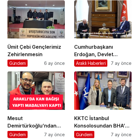
Ümit Çebi Gençlerimiz
Cumhurbaşkanı
Zehirlenmesin
Erdoğan, Devlet
Bahçeli’yi kabul etti
Gündem
6 ay önce
Araklı Haberleri
7 ay önce
Mesut
KKTC İstanbul
Demirtürkoğlu’ndan
Konsolosundan BHA’ya
Örnek Davranış
Ziyaret
Gündem
7 ay önce
Gündem
7 ay önce