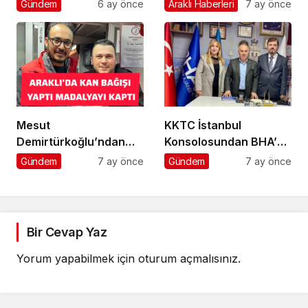
Bahçeli’yi kabul etti
Gündem
6 ay önce
Araklı Haberleri
7 ay önce
Mesut
KKTC İstanbul
Demirtürkoğlu’ndan
Konsolosundan BHA’ya
Örnek Davranış
Ziyaret
Gündem
7 ay önce
Gündem
7 ay önce
Bir Cevap Yaz
Yorum yapabilmek için
oturum açmalısınız
.