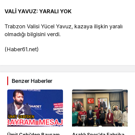
VALİ YAVUZ: YARALI YOK
Trabzon Valisi Yücel Yavuz, kazaya ilişkin yaralı
olmadığı bilgisini verdi.
(Haber61.net)
Benzer Haberler
Ümit Çebi’den Bayram
Araklı Spor’da Fabrika