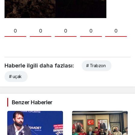
0
0
0
0
0
Haberle ilgili daha fazlası:
# Trabzon
# uçak
Benzer Haberler