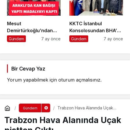
Mesut
KKTC İstanbul
Demirtürkoğlu’ndan
Konsolosundan BHA’ya
Örnek Davranış
Ziyaret
Gündem
7 ay önce
Gündem
7 ay önce
Bir Cevap Yaz
Yorum yapabilmek için
oturum açmalısınız
.
Trabzon Hava Alanında Uçak
Gündem
pistten Çıktı
Trabzon Hava Alanında Uçak