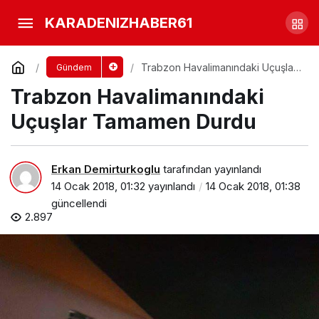
Trabzon Hava Alanında Uçak
KARADENIZHABER61
pistten Çıktı
Yorum Yap
Paylaş
Trabzon Havalimanındaki Uçuşlar
Gündem
Tamamen Durdu
Trabzon Havalimanındaki
Uçuşlar Tamamen Durdu
Erkan Demirturkoglu
tarafından yayınlandı
14 Ocak 2018, 01:32
yayınlandı
14 Ocak 2018, 01:38
güncellendi
2.897