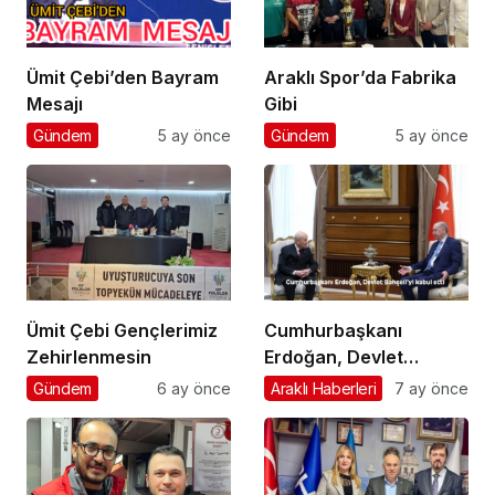
Ümit Çebi’den Bayram
Araklı Spor’da Fabrika
Mesajı
Gibi
Gündem
5 ay önce
Gündem
5 ay önce
Ümit Çebi Gençlerimiz
Cumhurbaşkanı
Zehirlenmesin
Erdoğan, Devlet
Bahçeli’yi kabul etti
Gündem
6 ay önce
Araklı Haberleri
7 ay önce