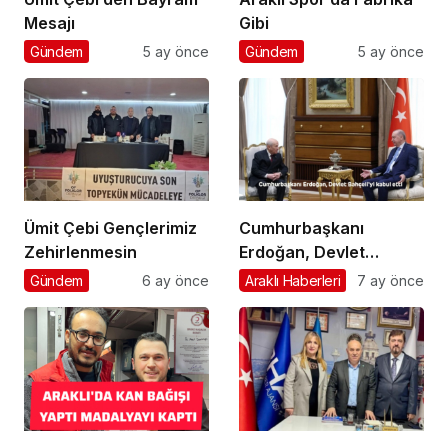
Mesajı
Gibi
Gündem
5 ay önce
Gündem
5 ay önce
Ümit Çebi Gençlerimiz
Cumhurbaşkanı
Zehirlenmesin
Erdoğan, Devlet
Bahçeli’yi kabul etti
Gündem
6 ay önce
Araklı Haberleri
7 ay önce