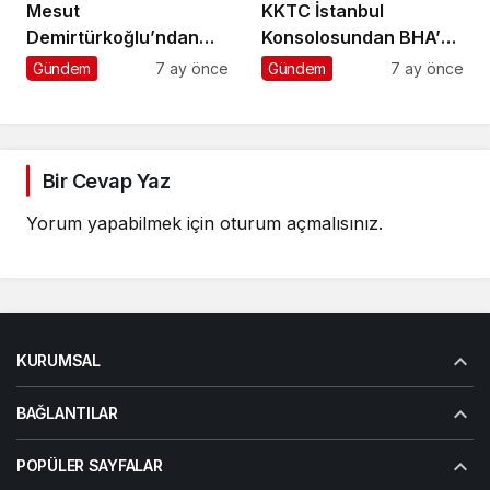
Mesut
KKTC İstanbul
Demirtürkoğlu’ndan
Konsolosundan BHA’ya
Örnek Davranış
Ziyaret
Gündem
7 ay önce
Gündem
7 ay önce
Bir Cevap Yaz
Yorum yapabilmek için
oturum açmalısınız
.
KURUMSAL
BAĞLANTILAR
POPÜLER SAYFALAR