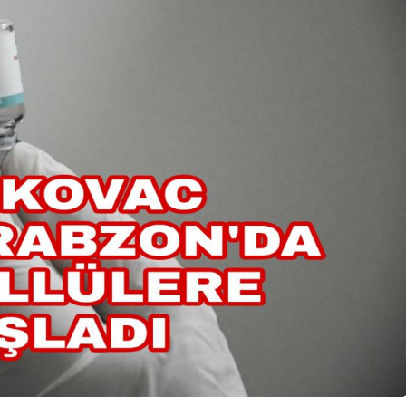
İpekçioğlu Ailesinin Acı
Kaybı