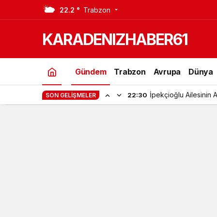
22.2 °
Trabzon
Son Dakika Selçuk Bayraktar’ın Bab
KARADENIZHABER61
Gündem
Trabzon
Avrupa
Dünya
İpekçioğlu Ailesinin 
22:30
SON GELIŞMELER