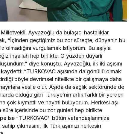
illetvekili Ayvazoğlu da bulaşıcı hastalıklar
k, “İçinden geçtiğimiz bu zor süreçte, dünyanın bu
 olmadığını vurgulamak istiyorum. Bu aşıyla
iz inşallah hep birlikte. O yüzden duyarlı
şündüm.” diye konuştu. Ayvazoğlu, ilk iki aşısını
arı kaydetti: “TURKOVAC aşısında da gönüllü olmak
irdiği böyle devrimsel nitelikte bir çalışmaya daha
ayırlara vesile olur. Aşıda da sağlık sektöründe de
nlarda olduğu gibi Türkiye’nin artık farklı bir yerden
dına çok kıymetli ve hayati buluyorum. Herkesi aşı
süre içerisinde bu zor günleri hep birlikte
ıntepe ise “TURKOVAC’ı bütün vatandaşlarımıza
 sahip çıkmasını, ilk Türk aşımızı herkesin
dı