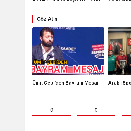
Göz Atın
Ümit Çebi’den Bayram Mesajı
Arak
0
0