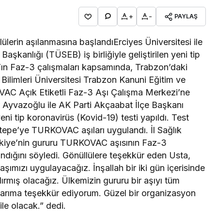
+
-
PAYLAŞ
erin aşılanmasına başlandıErciyes Üniversitesi ile
Başkanlığı (TÜSEB) iş birliğiyle geliştirilen yeni tip
ın Faz-3 çalışmaları kapsamında, Trabzon’daki
 Bilimleri Üniversitesi Trabzon Kanuni Eğitim ve
AC Açık Etiketli Faz-3 Aşı Çalışma Merkezi’ne
r Ayvazoğlu ile AK Parti Akçaabat İlçe Başkanı
ni tip koronavirüs (Kovid-19) testi yapıldı. Test
tepe’ye TURKOVAC aşıları uygulandı. İl Sağlık
kiye’nin gururu TURKOVAC aşısının Faz-3
dığını söyledi. Gönüllülere teşekkür eden Usta,
ımızı uygulayacağız. İnşallah bir iki gün içerisinde
ndırmış olacağız. Ülkemizin gururu bir aşıyı tüm
arıma teşekkür ediyorum. Güzel bir organizasyon
ile olacak.” dedi.