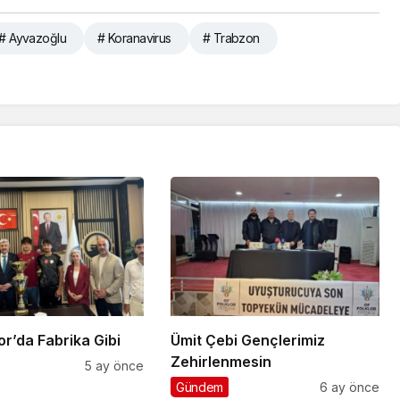
# Ayvazoğlu
# Koranavirus
# Trabzon
klı Spor’da Fabrika Gibi
Ümit Çebi Gençlerimiz
Zehirlenmesin
5 ay önce
Gündem
6 ay önce