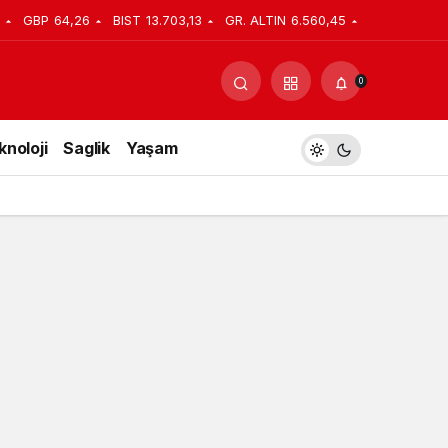
GBP
64,26
BIST
13.703,13
GR. ALTIN
6.560,45
Yorum Yap
Paylaş
0
knoloji
Saglik
Yaşam