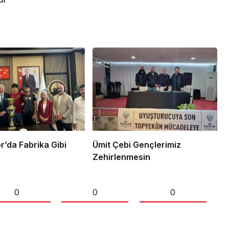
lı Spor’da Fabrika Gibi
Ümit Çebi Gençlerimiz
Zehirlenmesin
0
0
0