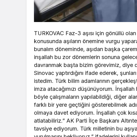
TURKOVAC Faz-3 aşısı için gönüllü olan M
konusunda aşıların önemine vurgu yapara
bunalım döneminde, aşıdan başka çaremiz
inşallah bu zor dönemlerin sonuna geleceğ
davranmak başta bizim görevimiz, diye dü
Sinovac yaptırdığını ifade ederek, şunl
istedim. Türk bilim adamlarının gerçekleşt
imza atacağımızı düşünüyorum. İnşallah h
böyle çalışmaların yapılabildiği, diğer ala
farklı bir yere geçtiğini gösterebilmek a
olmaya davet ediyorum. İnşallah çok kısa 
atlatabiliriz.” AK Parti İlçe Başkanı Alt
tavsiye ediyorum. Türk milletinin bu aşıya
vurulmasını bekliyoruz.” ifadelerini kullan