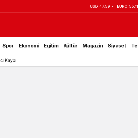
USD
47,59
EURO
55,11
ası Hayatını kaybetti
Spor
Ekonomi
Egitim
Kültür
Magazin
Siyaset
Te
Acı Kaybı