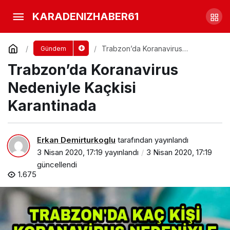
Araklı’da 3 Boyutlu Maskeyle
KARADENIZHABER61
Coranavirus’ten Korunuyorlar
Yorum Yap
Paylaş
Trabzon’da Koranavirus
Gündem
Nedeniyle Kaçkisi Karantinada
Trabzon’da Koranavirus
Nedeniyle Kaçkisi
Karantinada
Erkan Demirturkoglu
tarafından yayınlandı
3 Nisan 2020, 17:19
yayınlandı
3 Nisan 2020, 17:19
güncellendi
1.675