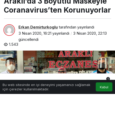
Araklı’da 3 Boyutlu Maskeyle
Coranavirus’ten Korunuyorlar
Erkan Demirturkoglu
tarafından yayınlandı
3 Nisan 2020, 16:21
yayınlandı
3 Nisan 2020, 22:13
güncellendi
1.543
0
Bu web sitesinde en iyi deneyimi yaşamanızı sağlamak
Anasayfa
Akış
Hesabım
Bildirimler
Kabul
için çerezler kullanılmaktadır.