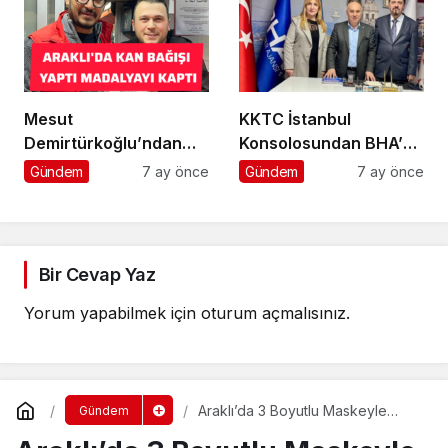
Mesut
KKTC İstanbul
Demirtürkoğlu’ndan
Konsolosundan BHA’ya
Örnek Davranış
Ziyaret
Gündem
7 ay önce
Gündem
7 ay önce
Bir Cevap Yaz
Yorum yapabilmek için
oturum açmalısınız
.
Araklı’da 3 Boyutlu Maskeyle
Gündem
Coranavirus’ten Korunuyorlar