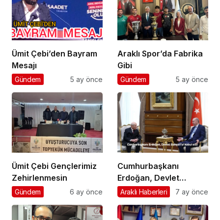
Ümit Çebi’den Bayram
Araklı Spor’da Fabrika
Mesajı
Gibi
Gündem
5 ay önce
Gündem
5 ay önce
Ümit Çebi Gençlerimiz
Cumhurbaşkanı
Zehirlenmesin
Erdoğan, Devlet
Bahçeli’yi kabul etti
Gündem
6 ay önce
Araklı Haberleri
7 ay önce