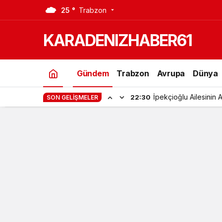
25 °
Trabzon
Çay’a Boya KatanFirmalar Bakanlık
KARADENIZHABER61
Gündem
Trabzon
Avrupa
Dünya
Özpınar Ailesinin Mut
22:51
SON GELIŞMELER