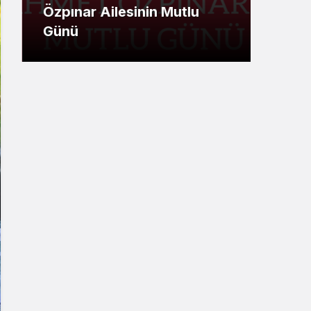
Özpınar Ailesinin Mutlu
Ümi
Günü
Mesa