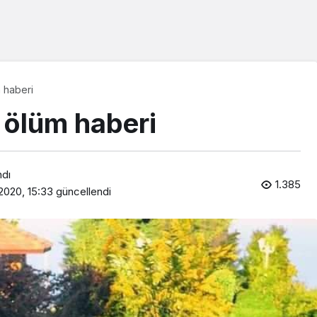
 haberi
 ölüm haberi
ndı
1.385
2020, 15:33
güncellendi
Araklı Haberleri