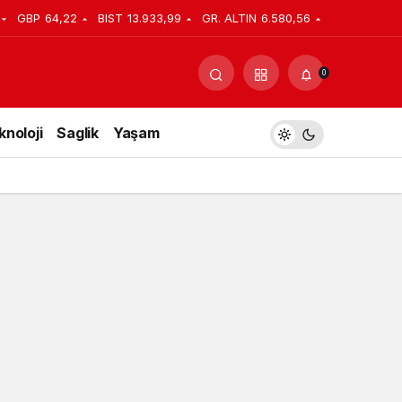
GBP
64,22
BIST
13.933,99
GR. ALTIN
6.580,56
Yorum Yap
Paylaş
0
knoloji
Saglik
Yaşam