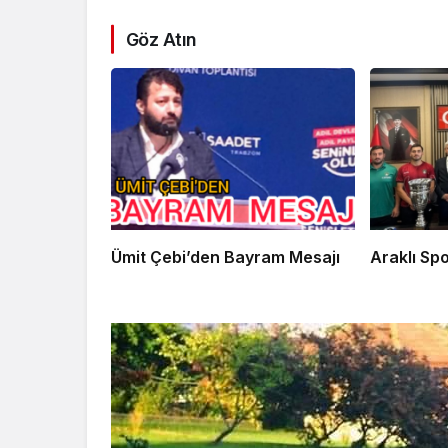
Göz Atın
Ümit Çebi’den Bayram Mesajı
Arak