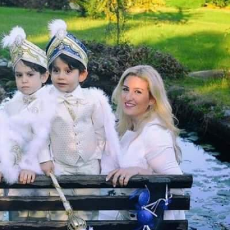
İpekçioğlu Ailesinin Acı
Kaybı