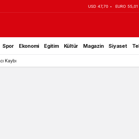
USD
47,70
EURO
55,01
 Tarafından Açıklandı
Spor
Ekonomi
Egitim
Kültür
Magazin
Siyaset
Te
lu Günü