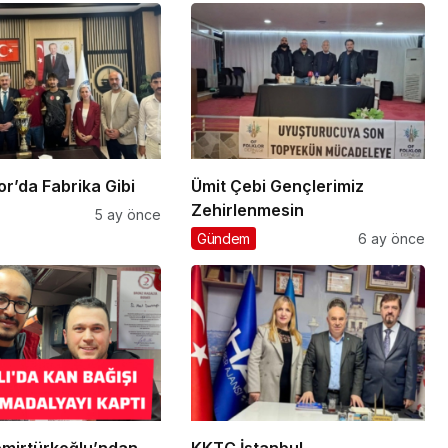
klı Spor’da Fabrika Gibi
Ümit Çebi Gençlerimiz
Zehirlenmesin
5 ay önce
Gündem
6 ay önce