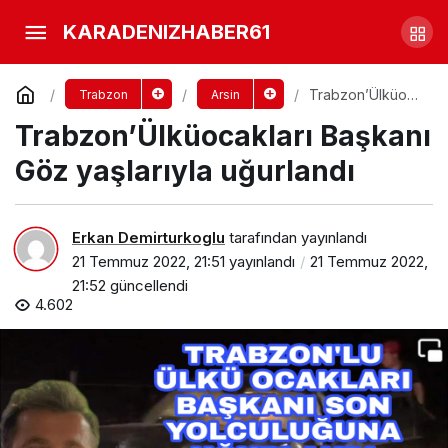
Sakarya’dan Trabzon’a Acı
KARADENIZHABER61
Haber
Yorum Yap
Paylaş
Trabzon’Ülküoca
Trabzon
Arsin
kları Başkanı Göz
Trabzon’Ülküocakları Başkanı
yaşlarıyla
uğurlandı
Göz yaşlarıyla uğurlandı
Erkan Demirturkoglu
tarafından yayınlandı
21 Temmuz 2022, 21:51
yayınlandı
21 Temmuz 2022,
21:52
güncellendi
4.602