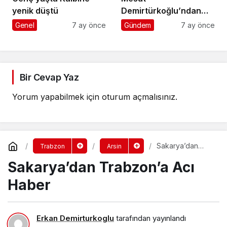
yenik düştü
Demirtürkoğlu’ndan
Örnek Davranış
Genel
7 ay önce
Gündem
7 ay önce
Bir Cevap Yaz
Yorum yapabilmek için
oturum açmalısınız
.
Sakarya’dan
Trabzon
Arsin
Trabzon’a Acı
Sakarya’dan Trabzon’a Acı
Haber
Haber
Erkan Demirturkoglu
tarafından yayınlandı