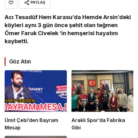
PAYLAŞ
Acı Tesadüf Hem Karasu’da Hemde Arsin’deki
köyleri aynı 3 gün önce şehit olan teğmen
Ömer Faruk Civelek ‘in hemşerisi hayatını
kaybetti.
Göz Atın
Ümit Çebi’den Bayram
Araklı Spor’da Fabrika
Mesajı
Gibi