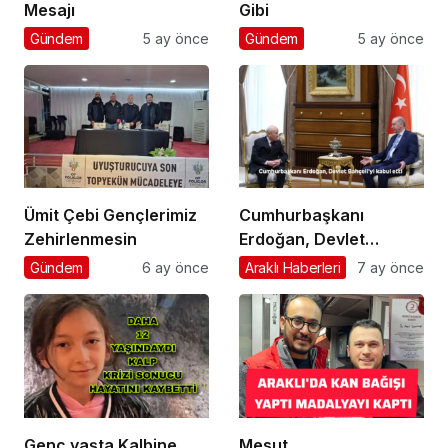
Mesajı
Gibi
Gündem
5 ay önce
Gündem
5 ay önce
Ümit Çebi Gençlerimiz
Cumhurbaşkanı
Zehirlenmesin
Erdoğan, Devlet
Bahçeli’yi kabul etti
Gündem
6 ay önce
Araklı Haberleri
7 ay önce
Genç yaşta Kalbine
Mesut