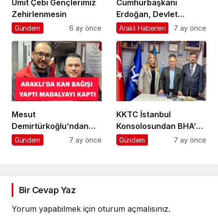
Ümit Çebi Gençlerimiz
Cumhurbaşkanı
Zehirlenmesin
Erdoğan, Devlet
Bahçeli’yi kabul etti
Gündem
6 ay önce
Araklı Haberleri
7 ay önce
Mesut
KKTC İstanbul
Demirtürkoğlu’ndan
Konsolosundan BHA’ya
Örnek Davranış
Ziyaret
Gündem
7 ay önce
Gündem
7 ay önce
Bir Cevap Yaz
Yorum yapabilmek için
oturum açmalısınız
.