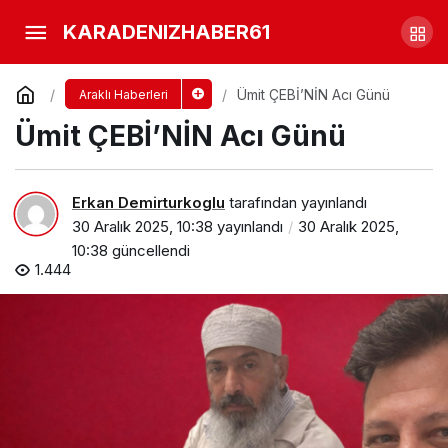
Cenaze Programi ertelendi
KARADENIZHABER61
Yorum Yap
Paylaş
Ümit ÇEBİ’NİN Acı Günü
Araklı Haberleri
Ümit ÇEBİ’NİN Acı Günü
Erkan Demirturkoglu
tarafından yayınlandı
30 Aralık 2025, 10:38
yayınlandı
30 Aralık 2025,
10:38
güncellendi
1.444