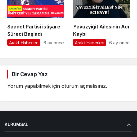
Saadet Partisi istişare
Yavuzyiğit Ailesinin Acı
Süreci Başladı
Kaybı
Araklı Haberleri
6 ay önce
Araklı Haberleri
6 ay önce
Bir Cevap Yaz
Yorum yapabilmek için
oturum açmalısınız
.
KURUMSAL