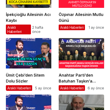
İpekçioğlu Ailesinin Acı
Özpınar Ailesinin Mutlu
Kaybı
Günü
Araklı
2 hafta
Araklı Haberleri
1 ay önce
Haberleri
önce
Ümit Çebi’den Sitem
Anahtar Parti’den
Dolu Sözler
Batuhan Taşkın’a
Önemli Görev
Araklı Haberleri
5 ay önce
Araklı Haberleri
6 ay önce