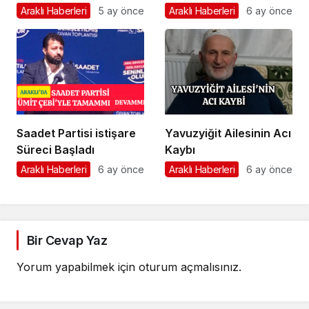
Önemli Görev
Araklı Haberleri
5 ay önce
Araklı Haberleri
6 ay önce
Saadet Partisi istişare
Yavuzyiğit Ailesinin Acı
Süreci Başladı
Kaybı
Araklı Haberleri
6 ay önce
Araklı Haberleri
6 ay önce
Bir Cevap Yaz
Yorum yapabilmek için
oturum açmalısınız
.