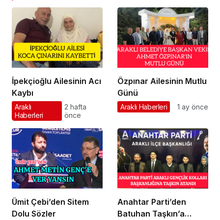
İpekçioğlu Ailesinin Acı
Özpınar Ailesinin Mutlu
Kaybı
Günü
Araklı
2 hafta
Araklı Haberleri
1 ay önce
Haberleri
önce
Ümit Çebi’den Sitem
Anahtar Parti’den
Dolu Sözler
Batuhan Taşkın’a