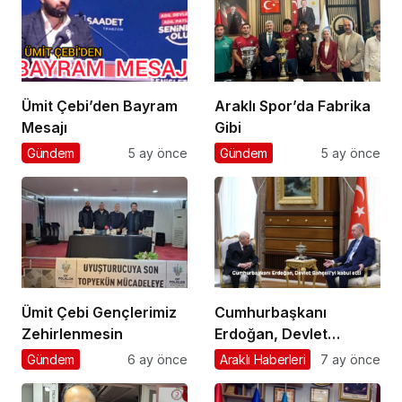
Ümit Çebi’den Bayram
Araklı Spor’da Fabrika
Mesajı
Gibi
Gündem
5 ay önce
Gündem
5 ay önce
Ümit Çebi Gençlerimiz
Cumhurbaşkanı
Zehirlenmesin
Erdoğan, Devlet
Bahçeli’yi kabul etti
Gündem
6 ay önce
Araklı Haberleri
7 ay önce