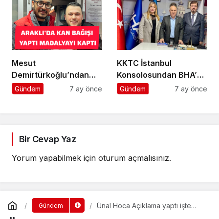
Mesut
KKTC İstanbul
Demirtürkoğlu’ndan
Konsolosundan BHA’ya
Örnek Davranış
Ziyaret
Gündem
7 ay önce
Gündem
7 ay önce
Bir Cevap Yaz
Yorum yapabilmek için
oturum açmalısınız
.
Ünal Hoca Açıklama yaptı işte
Gündem
detaylar