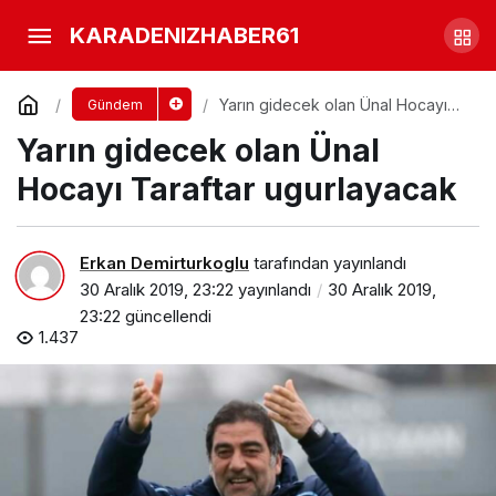
Ünal Hoca Açıklama yaptı işte
KARADENIZHABER61
detaylar
Yorum Yap
Paylaş
Yarın gidecek olan Ünal Hocayı
Gündem
Taraftar ugurlayacak
Yarın gidecek olan Ünal
Hocayı Taraftar ugurlayacak
Erkan Demirturkoglu
tarafından yayınlandı
30 Aralık 2019, 23:22
yayınlandı
30 Aralık 2019,
23:22
güncellendi
1.437