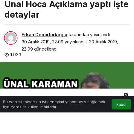
Ünal Hoca Açıklama yaptı işte
detaylar
Erkan Demirturkoglu
tarafından yayınlandı
30 Aralık 2019, 22:09
yayınlandı
30 Aralık 2019,
22:09
güncellendi
1.933
0
Bu web sitesinde en iyi deneyimi yaşamanızı sağlamak
Anasayfa
Akış
Hesabım
Bildirimler
Kabul
için çerezler kullanılmaktadır.