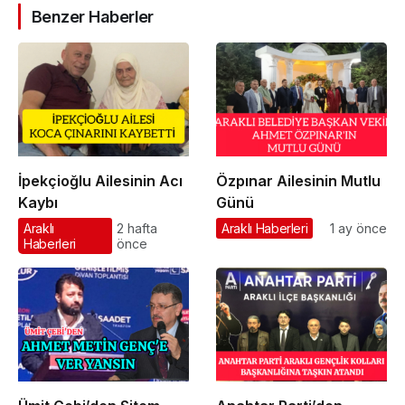
Benzer Haberler
İpekçioğlu Ailesinin Acı
Özpınar Ailesinin Mutlu
Kaybı
Günü
Araklı
2 hafta
Araklı Haberleri
1 ay önce
Haberleri
önce