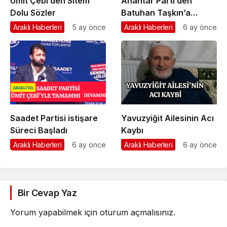
Ümit Çebi’den Sitem
Anahtar Parti’den
Dolu Sözler
Batuhan Taşkın’a
Önemli Görev
Araklı Haberleri
5 ay önce
Araklı Haberleri
6 ay önce
Saadet Partisi istişare
Yavuzyiğit Ailesinin Acı
Süreci Başladı
Kaybı
Araklı Haberleri
6 ay önce
Araklı Haberleri
6 ay önce
Bir Cevap Yaz
Yorum yapabilmek için
oturum açmalısınız
.