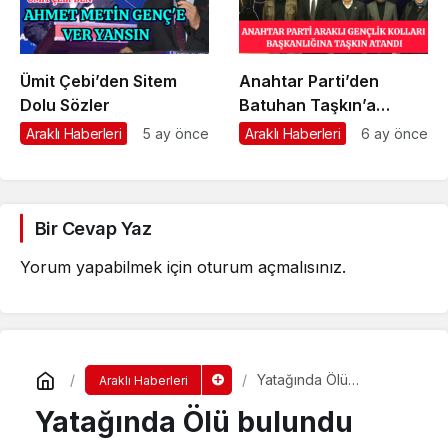
Ümit Çebi’den Sitem
Anahtar Parti’den
Dolu Sözler
Batuhan Taşkın’a
Önemli Görev
Araklı Haberleri
5 ay önce
Araklı Haberleri
6 ay önce
Bir Cevap Yaz
Yorum yapabilmek için
oturum açmalısınız
.
Yatağında Ölü
Araklı Haberleri
bulundu
Yatağında Ölü bulundu