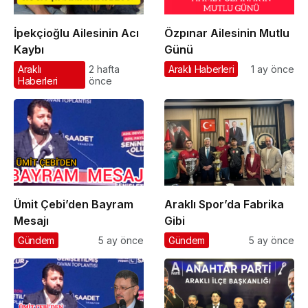
İpekçioğlu Ailesinin Acı
Özpınar Ailesinin Mutlu
Kaybı
Günü
Araklı
2 hafta
Araklı Haberleri
1 ay önce
Haberleri
önce
Ümit Çebi’den Bayram
Araklı Spor’da Fabrika
Mesajı
Gibi
Gündem
5 ay önce
Gündem
5 ay önce