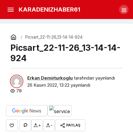
Yatağında Ölü bulundu
KARADENIZHABER61
Yorum Yap
Paylaş
Picsart_22-11-26_13-14-14-924
Picsart_22-11-26_13-14-14-
924
Erkan Demirturkoglu
tarafından yayınlandı
26 Kasım 2022, 13:22
yayınlandı
78
+
-
PAYLAŞ