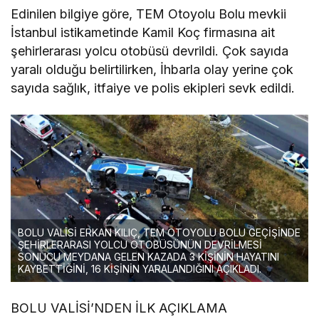
Edinilen bilgiye göre, TEM Otoyolu Bolu mevkii
İstanbul istikametinde Kamil Koç firmasına ait
şehirlerarası yolcu otobüsü devrildi. Çok sayıda
yaralı olduğu belirtilirken, İhbarla olay yerine çok
sayıda sağlık, itfaiye ve polis ekipleri sevk edildi.
BOLU VALİSİ ERKAN KILIÇ, TEM OTOYOLU BOLU GEÇİŞİNDE
ŞEHİRLERARASI YOLCU OTOBÜSÜNÜN DEVRİLMESİ
SONUCU MEYDANA GELEN KAZADA 3 KİŞİNİN HAYATINI
KAYBETTİĞİNİ, 16 KİŞİNİN YARALANDIĞINI AÇIKLADI.
BOLU VALİSİ’NDEN İLK AÇIKLAMA