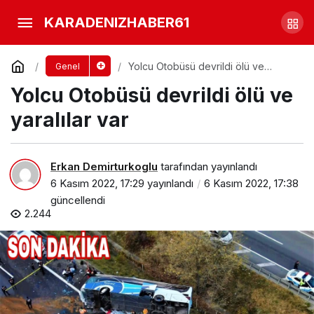
Fındık Fiyatları Açıklandı
KARADENIZHABER61
Yorum Yap
Paylaş
Yolcu Otobüsü devrildi ölü ve
Genel
yaralılar var
Yolcu Otobüsü devrildi ölü ve
yaralılar var
Erkan Demirturkoglu
tarafından yayınlandı
6 Kasım 2022, 17:29
yayınlandı
6 Kasım 2022, 17:38
güncellendi
2.244