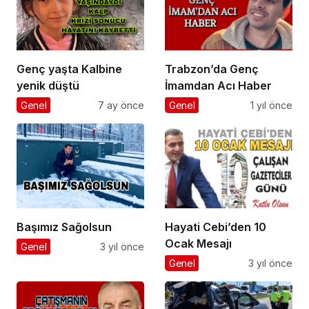
Genç yaşta Kalbine
Trabzon’da Genç
yenik düştü
İmamdan Acı Haber
Genel
7 ay önce
Genel
1 yıl önce
Başımız Sağolsun
Hayati Cebi’den 10
Ocak Mesajı
Genel
3 yıl önce
Genel
3 yıl önce