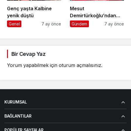
Genç yaşta Kalbine
Mesut
yenik düştü
Demirtürkoğlu’ndan
Örnek Davranış
Genel
7 ay önce
Gündem
7 ay önce
Bir Cevap Yaz
Yorum yapabilmek için
oturum açmalısınız
.
KURUMSAL
BAĞLANTILAR
POPÜLER SAYFALAR