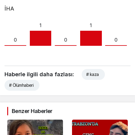
İHA
1
1
0
0
0
Haberle ilgili daha fazlası:
# kaza
# Ölümhaberi
Benzer Haberler