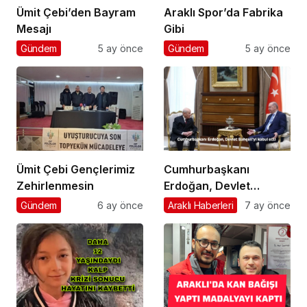
Ümit Çebi’den Bayram
Araklı Spor’da Fabrika
Mesajı
Gibi
Gündem
5 ay önce
Gündem
5 ay önce
Ümit Çebi Gençlerimiz
Cumhurbaşkanı
Zehirlenmesin
Erdoğan, Devlet
Bahçeli’yi kabul etti
Gündem
6 ay önce
Araklı Haberleri
7 ay önce