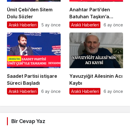
Ümit Çebi’den Sitem
Anahtar Parti’den
Dolu Sözler
Batuhan Taşkın’a
Önemli Görev
Araklı Haberleri
5 ay önce
Araklı Haberleri
6 ay önce
Saadet Partisi istişare
Yavuzyiğit Ailesinin Acı
Süreci Başladı
Kaybı
Araklı Haberleri
6 ay önce
Araklı Haberleri
6 ay önce
Bir Cevap Yaz