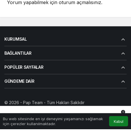
Yorum yapabilmek için
oturum açmalısınız
.
KURUMSAL
BAĞLANTILAR
POPÜLER SAYFALAR
GÜNDEME DAIR
© 2026 -
Pap Team
- Tüm Hakları Saklıdır
Yazarlarımız
Künye
Gizlilik politikası
İletişim
0
Bu web sitesinde en iyi deneyimi yaşamanızı sağlamak
Anasayfa
Akış
Hesabım
Bildirimler
Kabul
için çerezler kullanılmaktadır.