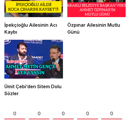
İpekçioğlu Ailesinin Acı
Özpınar Ailesinin Mutlu
Kaybı
Günü
Ümit Çebi’den Sitem Dolu
Sözler
0
0
0
0
0