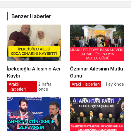
Benzer Haberler
İpekçioğlu Ailesinin Acı
Özpınar Ailesinin Mutlu
Kaybı
Günü
Araklı
2 hafta
Araklı Haberleri
1 ay önce
Haberleri
önce