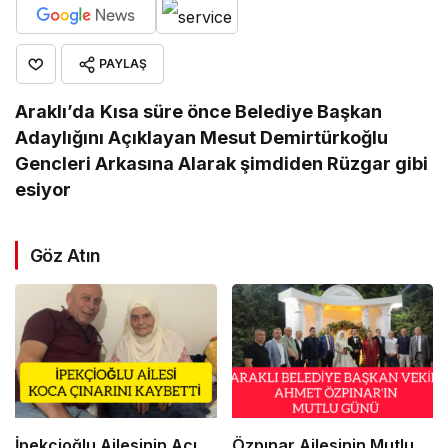
PAYLAŞ
Araklı’da
Kısa süre önce Belediye Başkan
Adaylığını Açıklayan Mesut Demirtürkoğlu
Gencleri Arkasına Alarak şimdiden Rüzgar gibi
esiyor
Göz Atın
İpekçioğlu Ailesinin Acı
Özpınar Ailesinin Mutlu