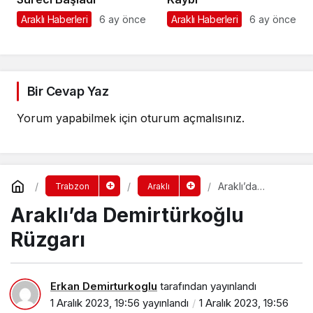
Araklı Haberleri
6 ay önce
Araklı Haberleri
6 ay önce
Bir Cevap Yaz
Yorum yapabilmek için
oturum açmalısınız
.
Araklı’da
Trabzon
Araklı
Demirtürkoğlu
Araklı’da Demirtürkoğlu
Rüzgarı
Rüzgarı
Erkan Demirturkoglu
tarafından yayınlandı
1 Aralık 2023, 19:56
yayınlandı
1 Aralık 2023, 19:56