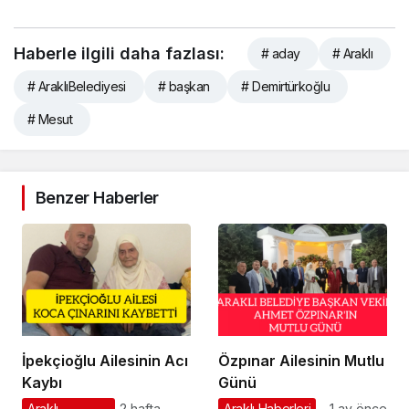
Haberle ilgili daha fazlası:
# aday
# Araklı
# AraklıBelediyesi
# başkan
# Demirtürkoğlu
# Mesut
Benzer Haberler
İpekçioğlu Ailesinin Acı
Özpınar Ailesinin Mutlu
Kaybı
Günü
Araklı
2 hafta
Araklı Haberleri
1 ay önce