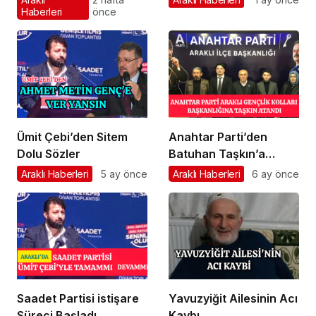
Haberleri
önce
Ümit Çebi’den Sitem
Anahtar Parti’den
Dolu Sözler
Batuhan Taşkın’a
Önemli Görev
Araklı Haberleri
5 ay önce
Araklı Haberleri
6 ay önce
Saadet Partisi istişare
Yavuzyiğit Ailesinin Acı
Süreci Başladı
Kaybı