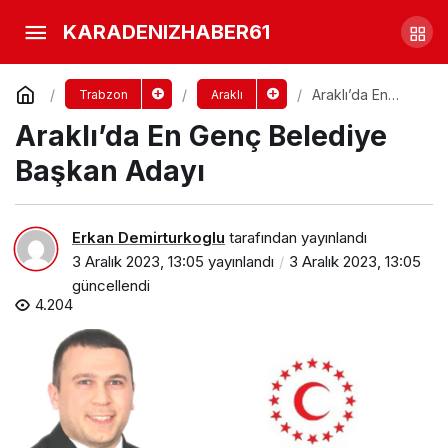
Araklı’da Demirtürkoğlu
KARADENIZHABER61
Rüzgarı
Yorum Yap
Paylaş
Araklı’da En
Trabzon
Araklı
Genç Belediye
Araklı’da En Genç Belediye
Başkan Adayı
Başkan Adayı
Erkan Demirturkoglu
tarafından yayınlandı
3 Aralık 2023, 13:05
yayınlandı
3 Aralık 2023, 13:05
güncellendi
4.204