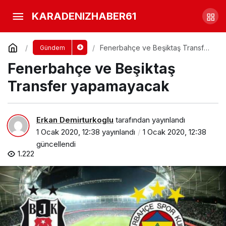
Araklı’da Meydana gelen
KARADENIZHABER61
kazada Ambulans ile minibüs kafa
Yorum Yap
Paylaş
Fenerbahçe ve Beşiktaş Transfer
Gündem
yapamayacak
Fenerbahçe ve Beşiktaş
kafaya çarpıştı
Transfer yapamayacak
Erkan Demirturkoglu
tarafından yayınlandı
1 Ocak 2020, 12:38
yayınlandı
1 Ocak 2020, 12:38
güncellendi
1.222