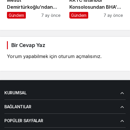
Mesut
KKTC İstanbul
Demirtürkoğlu’ndan
Konsolosundan BHA’ya
Örnek Davranış
Ziyaret
Gündem
7 ay önce
Gündem
7 ay önce
Bir Cevap Yaz
Yorum yapabilmek için
oturum açmalısınız
.
KURUMSAL
BAĞLANTILAR
POPÜLER SAYFALAR