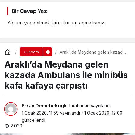
Bir Cevap Yaz
Yorum yapabilmek için
oturum açmalısınız
.
Araklı’da Meydana gelen kazada
Gündem
Ambulans ile minibüs kafa kafaya
Araklı’da Meydana gelen
çarpıştı
kazada Ambulans ile minibüs
kafa kafaya çarpıştı
Erkan Demirturkoglu
tarafından yayınlandı
1 Ocak 2020, 11:59
yayınlandı
1 Ocak 2020, 12:00
güncellendi
2.030