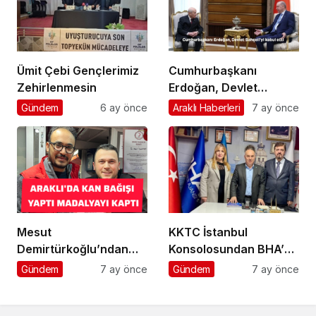
Ümit Çebi Gençlerimiz
Cumhurbaşkanı
Zehirlenmesin
Erdoğan, Devlet
Bahçeli’yi kabul etti
Gündem
6 ay önce
Araklı Haberleri
7 ay önce
Mesut
KKTC İstanbul
Demirtürkoğlu’ndan
Konsolosundan BHA’ya
Örnek Davranış
Ziyaret
Gündem
7 ay önce
Gündem
7 ay önce