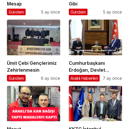
Mesajı
Gibi
Gündem
5 ay önce
Gündem
5 ay önce
Ümit Çebi Gençlerimiz
Cumhurbaşkanı
Zehirlenmesin
Erdoğan, Devlet
Bahçeli’yi kabul etti
Gündem
6 ay önce
Araklı Haberleri
7 ay önce