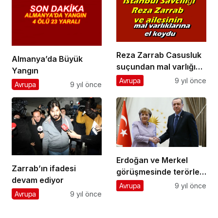
Reza Zarrab Casusluk
Almanya’da Büyük
suçundan mal varlığına
Yangın
el konuldu
Avrupa
9 yıl önce
Avrupa
9 yıl önce
Erdoğan ve Merkel
Zarrab’ın ifadesi
görüşmesinde terörle
devam ediyor
mücadelede işbirliği
Avrupa
9 yıl önce
Avrupa
9 yıl önce
vurgusu