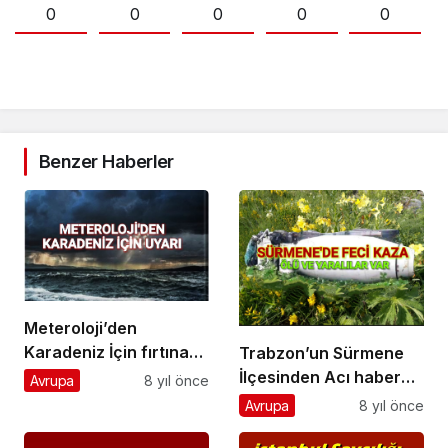
0
0
0
0
0
Benzer Haberler
Meteroloji’den
Karadeniz İçin fırtına
Trabzon’un Sürmene
uyarısı
İlçesinden Acı haber
Avrupa
8 yıl önce
Ölü ve yaralılar var.
Avrupa
8 yıl önce