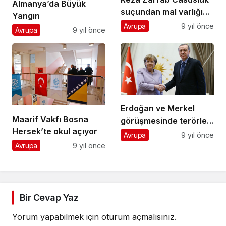
Almanya’da Büyük
suçundan mal varlığına
Yangın
el konuldu
Avrupa
9 yıl önce
Avrupa
9 yıl önce
Erdoğan ve Merkel
Maarif Vakfı Bosna
görüşmesinde terörle
Hersek’te okul açıyor
mücadelede işbirliği
Avrupa
9 yıl önce
vurgusu
Avrupa
9 yıl önce
Bir Cevap Yaz
Yorum yapabilmek için
oturum açmalısınız
.