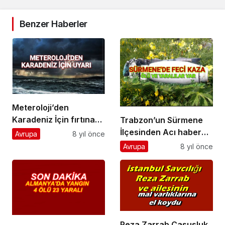
Benzer Haberler
Meteroloji’den
Karadeniz İçin fırtına
Trabzon’un Sürmene
uyarısı
İlçesinden Acı haber
Avrupa
8 yıl önce
Ölü ve yaralılar var.
Avrupa
8 yıl önce
Reza Zarrab Casusluk