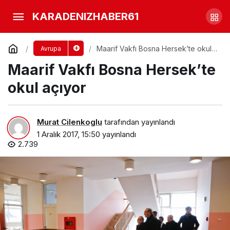
Erdoğan ve Merkel
KARADENIZHABER61
görüşmesinde terörle mücadelede
Yorum Yap
Paylaş
Maarif Vakfı Bosna Hersek’te okul
Avrupa
açıyor
Maarif Vakfı Bosna Hersek’te
işbirliği vurgusu
okul açıyor
Murat Cilenkoglu
tarafından yayınlandı
1 Aralık 2017, 15:50
yayınlandı
2.739