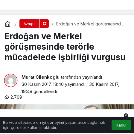
Erdoğan ve Merkel görüşmesinde
Avrupa
terörle mücadelede işbirliği
Erdoğan ve Merkel
vurgusu
görüşmesinde terörle
mücadelede işbirliği vurgusu
Murat Cilenkoglu
tarafından yayınlandı
30 Kasım 2017, 18:40
yayınlandı
30 Kasım 2017,
19:48
güncellendi
2.709
0
Bu web sitesinde en iyi deneyimi yaşamanızı sağlamak
Anasayfa
Akış
Hesabım
Bildirimler
Kabul
için çerezler kullanılmaktadır.