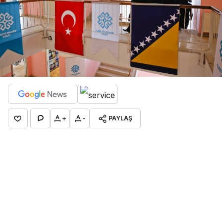
+
-
PAYLAŞ