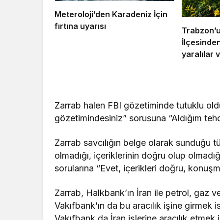
Meteroloji’den Karadeniz İçin
fırtına uyarısı
Trabzon’
İlçesinde
yaralılar v
Zarrab halen FBI gözetiminde tutuklu ol
gözetimindesiniz” sorusuna “Aldığım tehdi
Zarrab savcılığın belge olarak sunduğu tü
olmadığı, içeriklerinin doğru olup olmadı
sorularına “Evet, içerikleri doğru, konuşm
Zarrab, Halkbank’ın İran ile petrol, gaz ve 
Vakıfbank’ın da bu aracılık işine girmek is
Vakıfbank da İran işlerine aracılık etmek