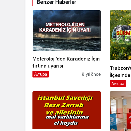
Benzer Haberler
Meteroloji’den Karadeniz İçin
fırtına uyarısı
Trabzon
Avrupa
8 yıl önce
İlçesinde
yaralılar 
Avrupa