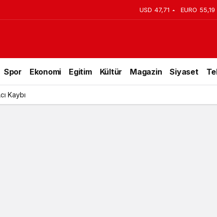
USD
47,71
EURO
55,19
rörle mücadelede işbirliği vurgusu
Spor
Ekonomi
Egitim
Kültür
Magazin
Siyaset
Te
Acı Kaybı