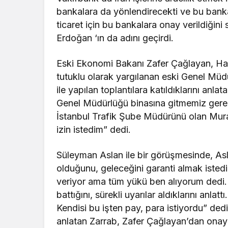
bankalara da yönlendirecekti ve bu banka
ticaret için bu bankalara onay verildiği
Erdoğan ‘ın da adını geçirdi.
Eski Ekonomi Bakanı Zafer Çağlayan, Ha
tutuklu olarak yargılanan eski Genel Müdür 
ile yapılan toplantılara katıldıklarını an
Genel Müdürlüğü binasına gitmemiz gerek
İstanbul Trafik Şube Müdürünü olan Mura
izin istedim” dedi.
Süleyman Aslan ile bir görüşmesinde, Asla
olduğunu, geleceğini garanti almak istedi
veriyor ama tüm yükü ben alıyorum dedi. A
battığını, sürekli uyarılar aldıklarını anla
Kendisi bu işten pay, para istiyordu” ded
anlatan Zarrab, Zafer Çağlayan’dan onay