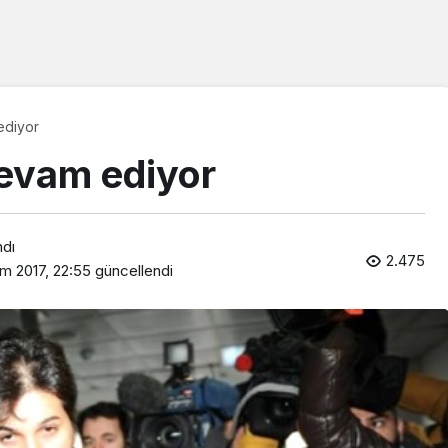
ediyor
devam ediyor
ndı
2.475
m 2017, 22:55
güncellendi
Araklı Haberleri