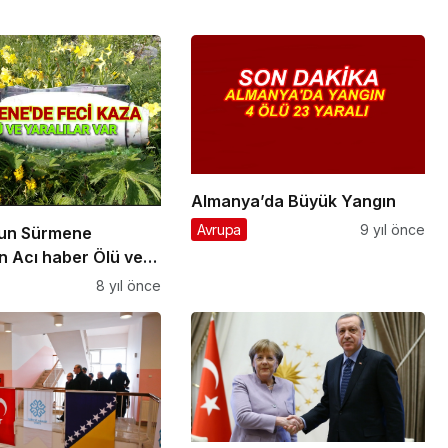
Almanya’da Büyük Yangın
Avrupa
9 yıl önce
’un Sürmene
n Acı haber Ölü ve
var.
8 yıl önce