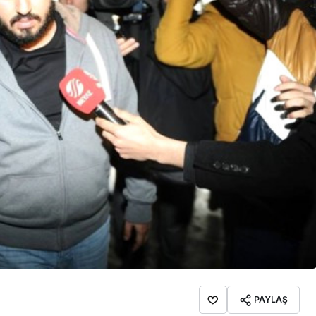
İpekçioğlu Ailesinin Acı
Kaybı
PAYLAŞ