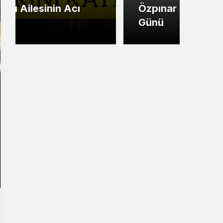
Özpınar Ailesinin Mutlu
Ümi
Günü
Mesa