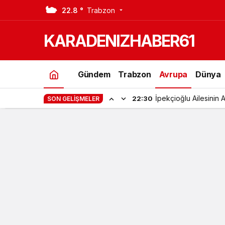
22.8 °
Trabzon
Erdoğan ve Merkel görüşmesinde te
KARADENIZHABER61
Gündem
Trabzon
Avrupa
Dünya
İpekçioğlu Ailesinin 
22:30
SON GELIŞMELER