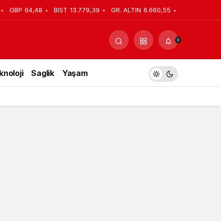
GBP
64,48
BIST
13.779,39
GR. ALTIN
6.660,55
Yorum Yap
Paylaş
0
knoloji
Saglik
Yaşam