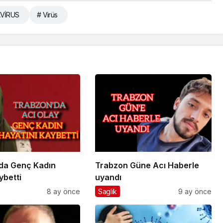
VİRUS
# Virüs
da Genç Kadın
Trabzon Güne Acı Haberle
ybetti
uyandı
8 ay önce
Saglik
9 ay önce