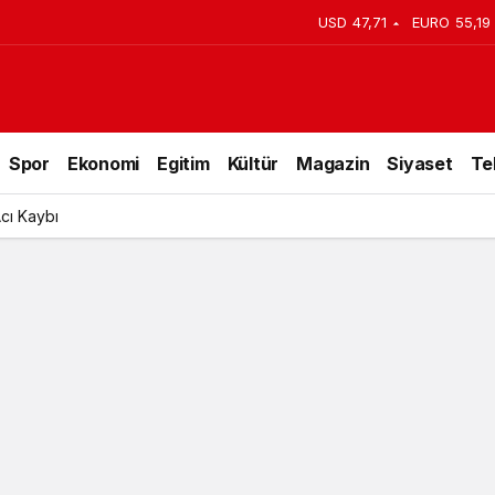
USD
47,71
EURO
55,19
Spor
Ekonomi
Egitim
Kültür
Magazin
Siyaset
Te
Acı Kaybı