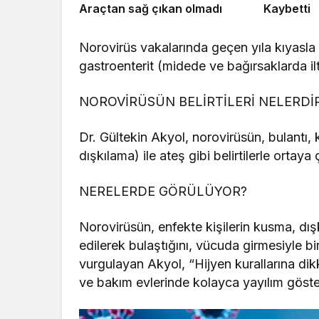
Araçtan sağ çıkan olmadı
Kaybetti
Norovirüs vakalarında geçen yıla kıyasla
gastroenterit (midede ve bağırsaklarda il
NOROVİRÜSÜN BELİRTİLERİ NELERDİ
Dr. Gültekin Akyol, norovirüsün, bulantı, 
dışkılama) ile ateş gibi belirtilerle ortaya ç
NERELERDE GÖRÜLÜYOR?
Norovirüsün, enfekte kişilerin kusma, dış
edilerek bulaştığını, vücuda girmesiyle birl
vurgulayan Akyol, “Hijyen kurallarına dik
ve bakım evlerinde kolayca yayılım gösteri