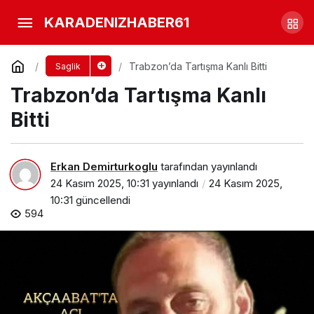
Son 10 Yılın En büyük Salgını
KARADENIZHABER61
Yorum Yap
Paylaş
Trabzon’da Tartışma Kanlı Bitti
Saglik
Trabzon’da Tartışma Kanlı
Bitti
Erkan Demirturkoglu
tarafından yayınlandı
24 Kasım 2025, 10:31
yayınlandı
24 Kasım 2025,
10:31
güncellendi
594