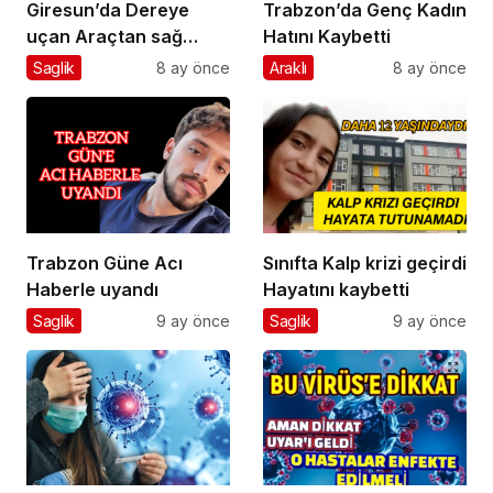
Giresun’da Dereye
Trabzon’da Genç Kadın
uçan Araçtan sağ
Hatını Kaybetti
çıkan olmadı
Saglik
8 ay önce
Araklı
8 ay önce
Trabzon Güne Acı
Sınıfta Kalp krizi geçirdi
Haberle uyandı
Hayatını kaybetti
Saglik
9 ay önce
Saglik
9 ay önce