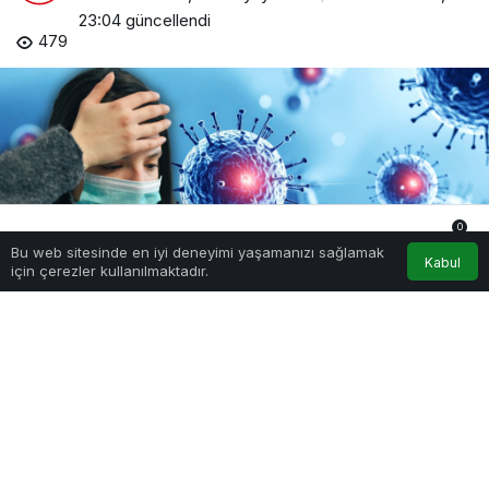
23:04
güncellendi
479
0
Bu web sitesinde en iyi deneyimi yaşamanızı sağlamak
Anasayfa
Akış
Hesabım
Bildirimler
Kabul
için çerezler kullanılmaktadır.
PAYLAŞ
BİLİM İNSANLARI UYARDI: SON 10 YILIN EN