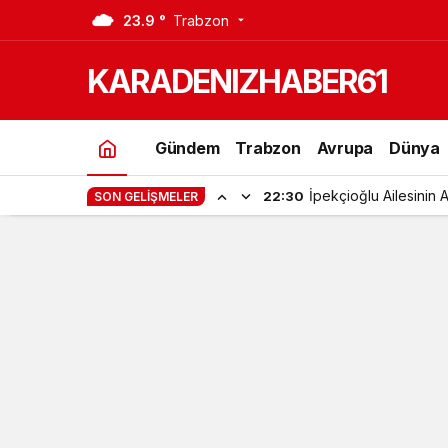
23.9 °
Trabzon
Trabzon Güne Acı Haberle uyandı
KARADENIZHABER61
Gündem
Trabzon
Avrupa
Dünya
İpekçioğlu Ailesinin 
22:30
SON GELIŞMELER