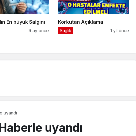
lın En büyük Salgını
Korkutan Açıklama
9 ay önce
Saglik
1 yıl önce
e uyandı
Haberle uyandı