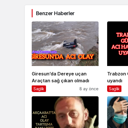
Benzer Haberler
Giresun’da Dereye uçan
Trabzon 
Araçtan sağ çıkan olmadı
uyandı
Saglik
8 ay önce
Saglik