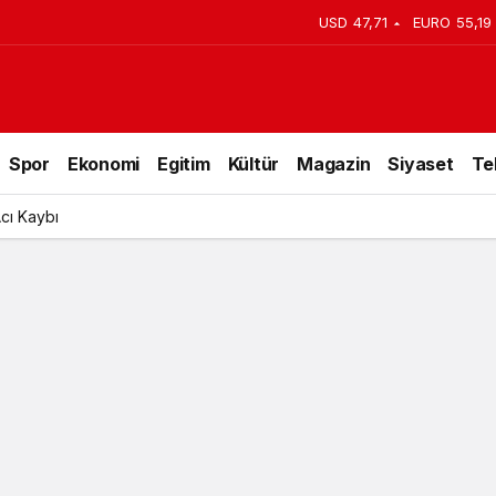
USD
47,71
EURO
55,19
Spor
Ekonomi
Egitim
Kültür
Magazin
Siyaset
Te
Acı Kaybı