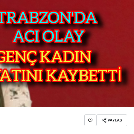
İpekçioğlu Ailesinin Acı
Kaybı
PAYLAŞ