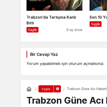
Trabzon’da Tartışma Kanlı
Son 10 Yı
Bitti
Saglik
Saglik
9 ay önce
Bir Cevap Yaz
Yorum yapabilmek için
oturum açmalısınız
.
Trabzon Güne Acı Haberl
Saglik
Trabzon Güne Acı 