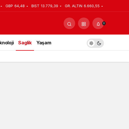
GBP
64,48
BIST
13.779,39
GR. ALTIN
6.660,55
Yorum Yap
Paylaş
0
knoloji
Saglik
Yaşam